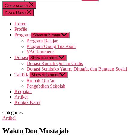
Close search
Close Menu
Home
Profile
Program
Show sub menu
Program Belajar
Program Orang Tua Asuh
YACI-preneur
Donasi
Show sub menu
Donasi Rumah Qur’an Gratis
Donasi Sembako Yatim, Dhuafa, dan Bantuan Sosial
Tahfidz
Show sub menu
Rumah Qur’an
Pengabdian Sekolah
Kegiatan
Artikel
Kontak Kami
Categories
Artikel
Waktu Doa Mustajab