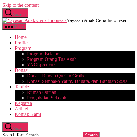
Skip to the content
Search
Yayasan Anak Ceria Indonesia
Menu
Home
Profile
Program
Program Belajar
Program Orang Tua Asuh
YACI-preneur
Donasi
Donasi Rumah Qur’an Gratis
Donasi Sembako Yatim, Dhuafa, dan Bantuan Sosial
Tahfidz
Rumah Qur’an
Pengabdian Sekolah
Kegiatan
Artikel
Kontak Kami
Search
Search for: