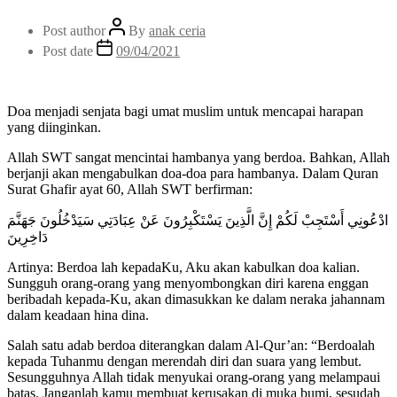
Post author
By
anak ceria
Post date
09/04/2021
Doa menjadi senjata bagi umat muslim untuk mencapai harapan
yang diinginkan.
Allah SWT sangat mencintai hambanya yang berdoa. Bahkan, Allah
berjanji akan mengabulkan doa-doa para hambanya. Dalam Quran
Surat Ghafir ayat 60, Allah SWT berfirman:
ادْعُونِي أَسْتَجِبْ لَكُمْ إِنَّ الَّذِينَ يَسْتَكْبِرُونَ عَنْ عِبَادَتِي سَيَدْخُلُونَ جَهَنَّمَ
دَاخِرِينَ
Artinya: Berdoa lah kepadaKu, Aku akan kabulkan doa kalian.
Sungguh orang-orang yang menyombongkan diri karena enggan
beribadah kepada-Ku, akan dimasukkan ke dalam neraka jahannam
dalam keadaan hina dina.
Salah satu adab berdoa diterangkan dalam Al-Qur’an: “Berdoalah
kepada Tuhanmu dengan merendah diri dan suara yang lembut.
Sesungguhnya Allah tidak menyukai orang-orang yang melampaui
batas. Janganlah kamu membuat kerusakan di muka bumi, sesudah