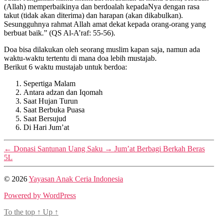
(Allah) memperbaikinya dan berdoalah kepadaNya dengan rasa
takut (tidak akan diterima) dan harapan (akan dikabulkan).
Sesungguhnya rahmat Allah amat dekat kepada orang-orang yang
berbuat baik.” (QS Al-A’raf: 55-56).
Doa bisa dilakukan oleh seorang muslim kapan saja, namun ada
waktu-waktu tertentu di mana doa lebih mustajab.
Berikut 6 waktu mustajab untuk berdoa:
Sepertiga Malam
Antara adzan dan Iqomah
Saat Hujan Turun
Saat Berbuka Puasa
Saat Bersujud
Di Hari Jum’at
←
Donasi Santunan Uang Saku
→
Jum’at Berbagi Berkah Beras
5L
© 2026
Yayasan Anak Ceria Indonesia
Powered by WordPress
To the top
↑
Up
↑