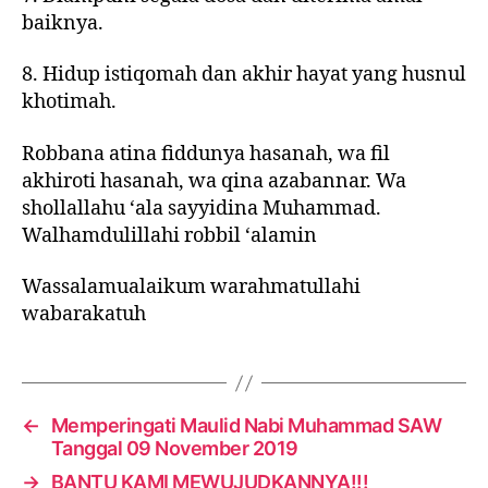
baiknya.
8. Hidup istiqomah dan akhir hayat yang husnul
khotimah.
Robbana atina fiddunya hasanah, wa fil
akhiroti hasanah, wa qina azabannar. Wa
shollallahu ‘ala sayyidina Muhammad.
Walhamdulillahi robbil ‘alamin
Wassalamualaikum warahmatullahi
wabarakatuh
←
Memperingati Maulid Nabi Muhammad SAW
Tanggal 09 November 2019
→
BANTU KAMI MEWUJUDKANNYA!!!