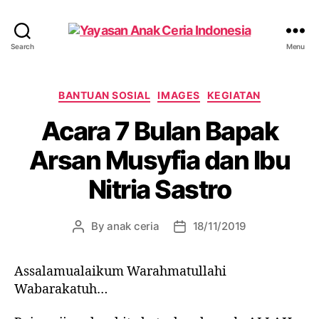
Yayasan
Search
Menu
Anak
Ceria
Indonesia
Categories
BANTUAN SOSIAL
IMAGES
KEGIATAN
Acara 7 Bulan Bapak
Arsan Musyfia dan Ibu
Nitria Sastro
By
anak ceria
18/11/2019
Post
Post
author
date
Assalamualaikum Warahmatullahi
Wabarakatuh…