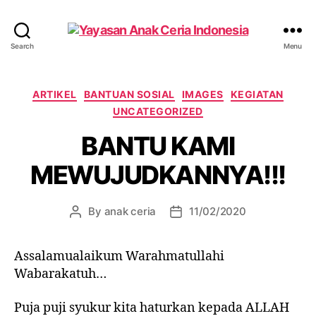
Yayasan
Search
Menu
Anak
Ceria
Indonesia
Categories
ARTIKEL
BANTUAN SOSIAL
IMAGES
KEGIATAN
UNCATEGORIZED
BANTU KAMI
MEWUJUDKANNYA!!!
By
anak ceria
11/02/2020
Post
Post
author
date
Assalamualaikum Warahmatullahi
Wabarakatuh…
Puja puji syukur kita haturkan kepada ALLAH