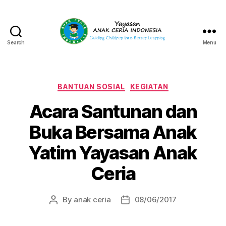
Search
Menu
Yayasan
Anak
Ceria
Indonesia
Categories
BANTUAN SOSIAL
KEGIATAN
Acara Santunan dan
Buka Bersama Anak
Yatim Yayasan Anak
Ceria
By
anak ceria
08/06/2017
Post
Post
author
date