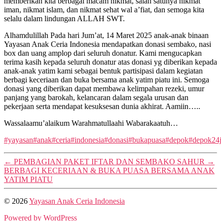
memberikan kita berbagai macam nikmat, salah satunya nikmat
iman, nikmat islam, dan nikmat sehat wal a’fiat, dan semoga kita
selalu dalam lindungan ALLAH SWT.
Alhamdulillah Pada hari Jum’at, 14 Maret 2025 anak-anak binaan
Yayasan Anak Ceria Indonesia mendapatkan donasi sembako, nasi
box dan uang amplop dari seluruh donatur. Kami mengucapkan
terima kasih kepada seluruh donatur atas donasi yg diberikan kepada
anak-anak yatim kami sebagai bentuk partisipasi dalam kegiatan
berbagi keceriaan dan buka bersama anak yatim piatu ini. Semoga
donasi yang diberikan dapat membawa kelimpahan rezeki, umur
panjang yang barokah, kelancaran dalam segala urusan dan
pekerjaan serta mendapat kesuksesan dunia akhirat. Aamiin…..
Wassalaamu’alaikum Warahmatullaahi Wabarakaatuh…
#yayasan
#anak
#ceria
#indonesia
#donasi
#bukapuasa
#depok
#depok24
←
PEMBAGIAN PAKET IFTAR DAN SEMBAKO SAHUR
→
BERBAGI KECERIAAN & BUKA PUASA BERSAMA ANAK
YATIM PIATU
© 2026
Yayasan Anak Ceria Indonesia
Powered by WordPress