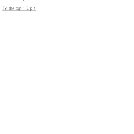
To the top
↑
Up
↑