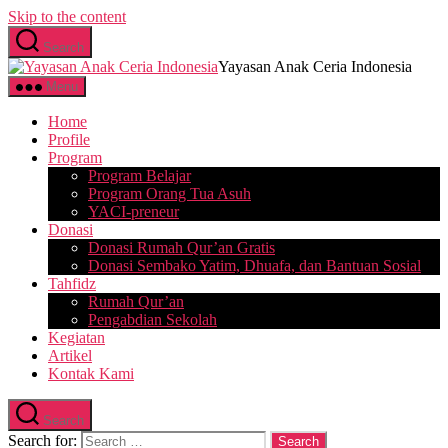
Skip to the content
Search
Yayasan Anak Ceria Indonesia
Menu
Home
Profile
Program
Program Belajar
Program Orang Tua Asuh
YACI-preneur
Donasi
Donasi Rumah Qur’an Gratis
Donasi Sembako Yatim, Dhuafa, dan Bantuan Sosial
Tahfidz
Rumah Qur’an
Pengabdian Sekolah
Kegiatan
Artikel
Kontak Kami
Search
Search for: