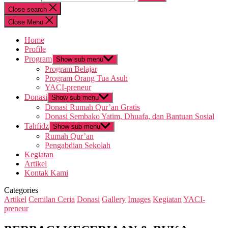
Close search
Close Menu
Home
Profile
Program
Show sub menu
Program Belajar
Program Orang Tua Asuh
YACI-preneur
Donasi
Show sub menu
Donasi Rumah Qur’an Gratis
Donasi Sembako Yatim, Dhuafa, dan Bantuan Sosial
Tahfidz
Show sub menu
Rumah Qur’an
Pengabdian Sekolah
Kegiatan
Artikel
Kontak Kami
Categories
Artikel
Cemilan Ceria
Donasi
Gallery
Images
Kegiatan
YACI-
preneur