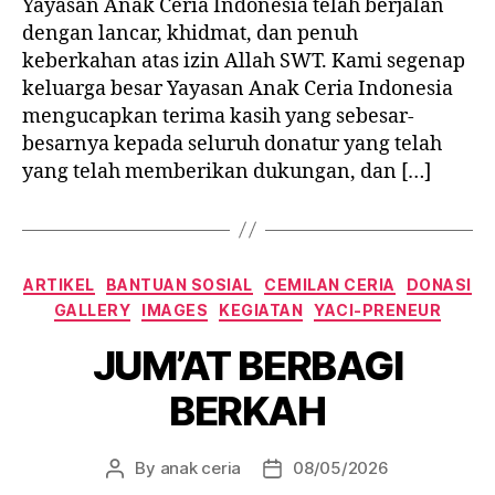
Yayasan Anak Ceria Indonesia telah berjalan
dengan lancar, khidmat, dan penuh
keberkahan atas izin Allah SWT. Kami segenap
keluarga besar Yayasan Anak Ceria Indonesia
mengucapkan terima kasih yang sebesar-
besarnya kepada seluruh donatur yang telah
yang telah memberikan dukungan, dan […]
Categories
ARTIKEL
BANTUAN SOSIAL
CEMILAN CERIA
DONASI
GALLERY
IMAGES
KEGIATAN
YACI-PRENEUR
JUM’AT BERBAGI
BERKAH
By
anak ceria
08/05/2026
Post
Post
author
date