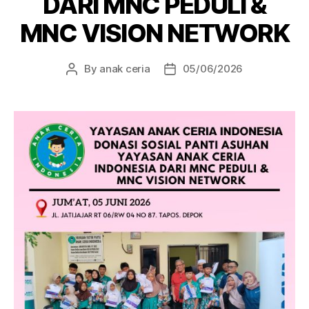
DARI MNC PEDULI &
MNC VISION NETWORK
By
anak ceria
05/06/2026
Post
Post
author
date