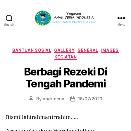
Search
Menu
Yayasan
Anak
Ceria
Indonesia
Categories
BANTUAN SOSIAL
GALLERY
GENERAL
IMAGES
KEGIATAN
Berbagi Rezeki Di
Tengah Pandemi
By
anak ceria
16/07/2020
Post
Post
author
date
Bismillahirahmanirrahim…..