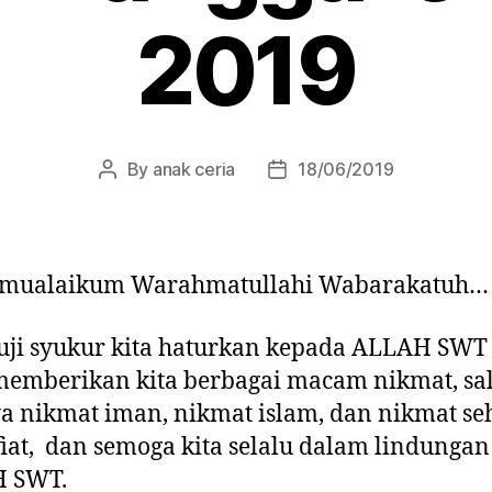
2019
By
anak ceria
18/06/2019
Post
Post
author
date
amualaikum Warahmatullahi Wabarakatuh…
uji syukur kita haturkan kepada ALLAH SWT
memberikan kita berbagai macam nikmat, sa
a nikmat iman, nikmat islam, dan nikmat se
fiat, dan semoga kita selalu dalam lindungan
 SWT.