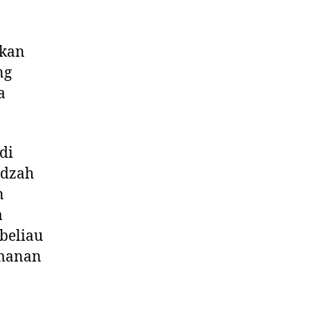
akan
ng
a
di
adzah
n
a
 beliau
imanan