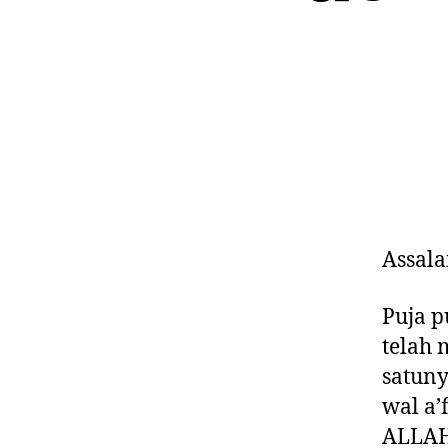
Assal
Puja p
telah 
satuny
wal a’
ALLAH