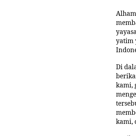
Alhamd
membag
yayasa
yatim 
Indone
Di dal
berika
kami,
menget
terseb
membe
kami, 