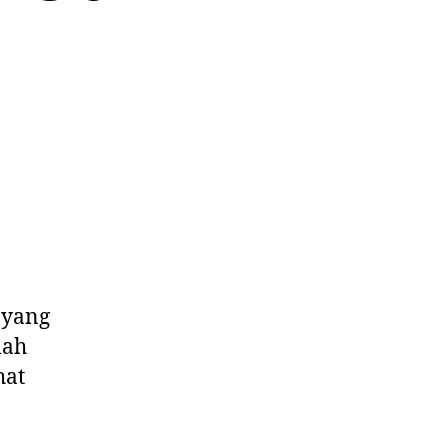
 yang
lah
hat