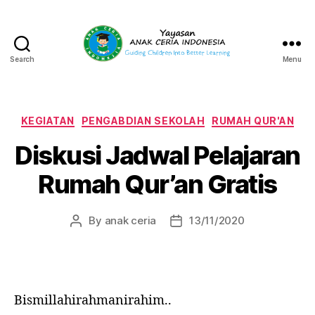
Search
Menu
Yayasan
Anak
Ceria
Indonesia
Categories
KEGIATAN
PENGABDIAN SEKOLAH
RUMAH QUR'AN
Diskusi Jadwal Pelajaran
Rumah Qur’an Gratis
By
anak ceria
13/11/2020
Post
Post
author
date
Bismillahirahmanirahim..