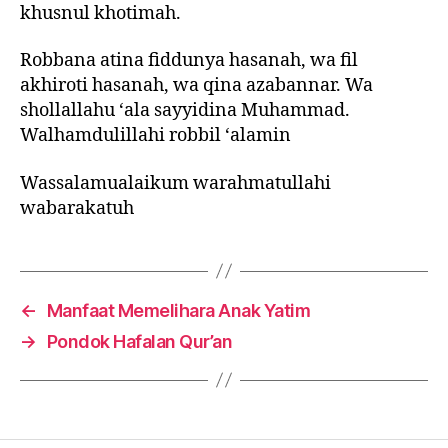
khusnul khotimah.
Robbana atina fiddunya hasanah, wa fil
akhiroti hasanah, wa qina azabannar. Wa
shollallahu ‘ala sayyidina Muhammad.
Walhamdulillahi robbil ‘alamin
Wassalamualaikum warahmatullahi
wabarakatuh
←
Manfaat Memelihara Anak Yatim
→
Pondok Hafalan Qur’an