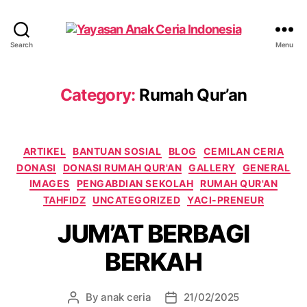
Yayasan
Search
Menu
Anak
Ceria
Indonesia
Category:
Rumah Qur’an
Categories
ARTIKEL
BANTUAN SOSIAL
BLOG
CEMILAN CERIA
DONASI
DONASI RUMAH QUR'AN
GALLERY
GENERAL
IMAGES
PENGABDIAN SEKOLAH
RUMAH QUR'AN
TAHFIDZ
UNCATEGORIZED
YACI-PRENEUR
JUM’AT BERBAGI
BERKAH
By
anak ceria
21/02/2025
Post
Post