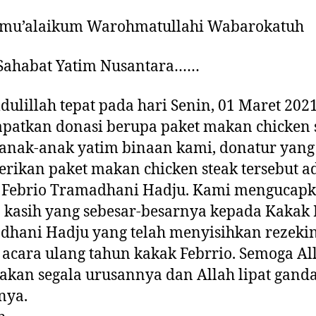
amu’alaikum Warohmatullahi Wabarokatuh
 Sahabat Yatim Nusantara……
ulillah tepat pada hari Senin, 01 Maret 202
patkan donasi berupa paket makan chicken 
anak-anak yatim binaan kami, donatur yang 
ikan paket makan chicken steak tersebut a
 Febrio Tramadhani Hadju. Kami mengucap
 kasih yang sebesar-besarnya kepada Kakak 
dhani Hadju yang telah menyisihkan rezeki
acara ulang tahun kakak Febrrio. Semoga Al
akan segala urusannya dan Allah lipat gand
nya.