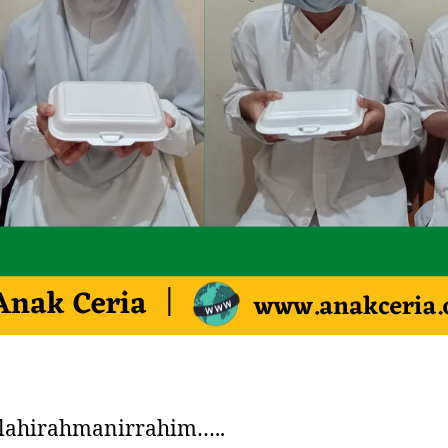
llahirahmanirrahim…..