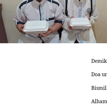
Demik
Doa un
Bismi
Alhamd