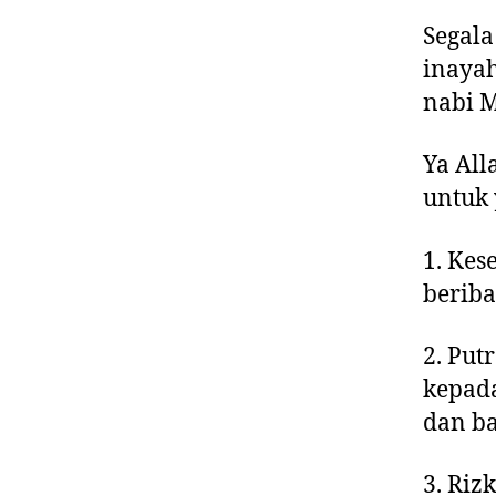
Segala
inayah
nabi 
Ya All
untuk 
1. Kes
berib
2. Put
kepada
dan ba
3. Riz