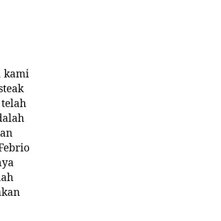
1 kami
steak
telah
dalah
kan
Febrio
nya
lah
akan