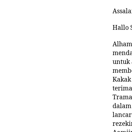
Assal
Hallo
Alhamd
menda
untuk 
member
Kakak
terima
Trama
dalam 
lancar
rezeki