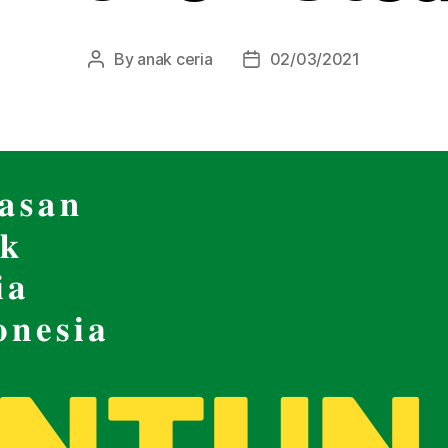
By
anak ceria
02/03/2021
Post
Post
author
date