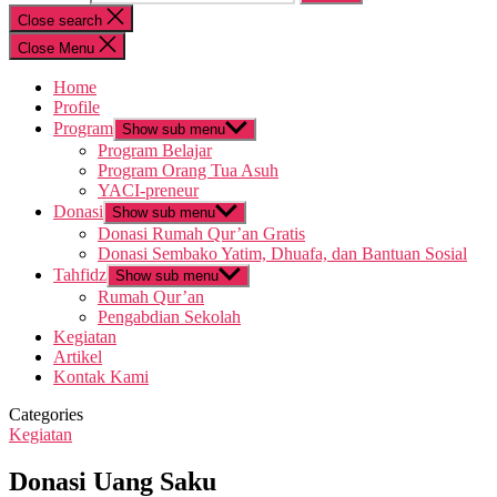
Close search
Close Menu
Home
Profile
Program
Show sub menu
Program Belajar
Program Orang Tua Asuh
YACI-preneur
Donasi
Show sub menu
Donasi Rumah Qur’an Gratis
Donasi Sembako Yatim, Dhuafa, dan Bantuan Sosial
Tahfidz
Show sub menu
Rumah Qur’an
Pengabdian Sekolah
Kegiatan
Artikel
Kontak Kami
Categories
Kegiatan
Donasi Uang Saku