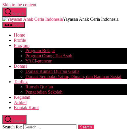
Skip to the content
Search
Yayasan Anak Ceria Indonesia
Menu
Home
Profile
Program
Program Belajar
Program Orang Tua Asuh
YACI-preneur
Donasi
Donasi Rumah Qur’an Gratis
Donasi Sembako Yatim, Dhuafa, dan Bantuan Sosial
Tahfidz
Rumah Qur’an
Pengabdian Sekolah
Kegiatan
Artikel
Kontak Kami
Search
Search for: