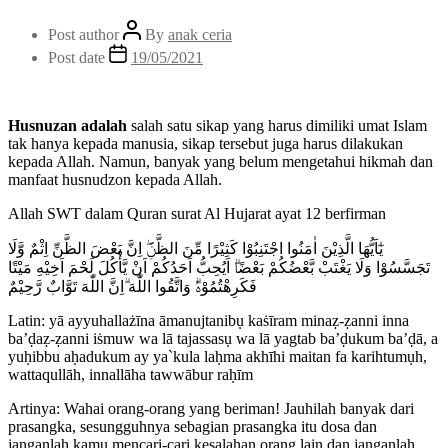
Post author
By
anak ceria
Post date
19/05/2021
Husnuzan adalah
salah satu sikap yang harus dimiliki umat Islam
tak hanya kepada manusia, sikap tersebut juga harus dilakukan
kepada Allah. Namun, banyak yang belum mengetahui hikmah dan
manfaat husnudzon kepada Allah.
Allah SWT dalam Quran surat Al Hujarat ayat 12 berfirman
يٰٓاَيُّهَا الَّذِيْنَ اٰمَنُوا اجْتَنِبُوْا كَثِيْرًا مِّنَ الظَّنِّۖ اِنَّ بَعْضَ الظَّنِّ اِثْمٌ وَّلَا
تَجَسَّسُوْا وَلَا يَغْتَبْ بَّعْضُكُمْ بَعْضًاۗ اَيُحِبُّ اَحَدُكُمْ اَنْ يَّأْكُلَ لَحْمَ اَخِيْهِ مَيْتًا
فَكَرِهْتُمُوْهُۗ وَاتَّقُوا اللّٰهَ ۗاِنَّ اللّٰهَ تَوَّابٌ رَّحِيْمٌ
Latin: yā ayyuhallażīna āmanujtanibụ kaṡīram minaẓ-ẓanni inna
ba’ḍaẓ-ẓanni iṡmuw wa lā tajassasụ wa lā yagtab ba’ḍukum ba’ḍā, a
yuḥibbu aḥadukum ay ya`kula laḥma akhīhi maitan fa karihtumụh,
wattaqullāh, innallāha tawwābur raḥīm
Artinya: Wahai orang-orang yang beriman! Jauhilah banyak dari
prasangka, sesungguhnya sebagian prasangka itu dosa dan
janganlah kamu mencari-cari kesalahan orang lain dan janganlah