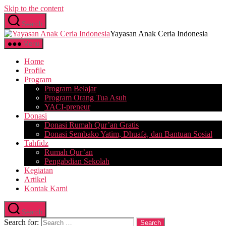
Skip to the content
Search
Yayasan Anak Ceria Indonesia
Menu
Home
Profile
Program
Program Belajar
Program Orang Tua Asuh
YACI-preneur
Donasi
Donasi Rumah Qur’an Gratis
Donasi Sembako Yatim, Dhuafa, dan Bantuan Sosial
Tahfidz
Rumah Qur’an
Pengabdian Sekolah
Kegiatan
Artikel
Kontak Kami
Search
Search for: