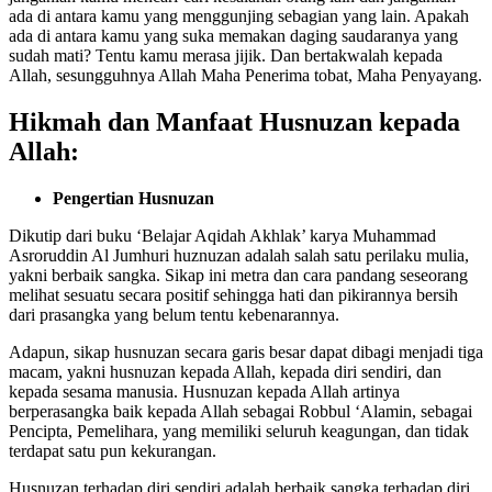
ada di antara kamu yang menggunjing sebagian yang lain. Apakah
ada di antara kamu yang suka memakan daging saudaranya yang
sudah mati? Tentu kamu merasa jijik. Dan bertakwalah kepada
Allah, sesungguhnya Allah Maha Penerima tobat, Maha Penyayang.
Hikmah dan Manfaat Husnuzan kepada
Allah:
Pengertian Husnuzan
Dikutip dari buku ‘Belajar Aqidah Akhlak’ karya Muhammad
Asroruddin Al Jumhuri huznuzan adalah salah satu perilaku mulia,
yakni berbaik sangka. Sikap ini metra dan cara pandang seseorang
melihat sesuatu secara positif sehingga hati dan pikirannya bersih
dari prasangka yang belum tentu kebenarannya.
Adapun, sikap husnuzan secara garis besar dapat dibagi menjadi tiga
macam, yakni husnuzan kepada Allah, kepada diri sendiri, dan
kepada sesama manusia. Husnuzan kepada Allah artinya
berperasangka baik kepada Allah sebagai Robbul ‘Alamin, sebagai
Pencipta, Pemelihara, yang memiliki seluruh keagungan, dan tidak
terdapat satu pun kekurangan.
Husnuzan terhadap diri sendiri adalah berbaik sangka terhadap diri