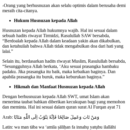
-Orang yang berhusnuzan akan selalu optimis dalam berusaha demi
meraih cita-citanya.
Hukum Husnuzan kepada Allah
Husnuzan kepada Allah hukumnya wajib. Hal ini sesuai dalam
sebuah hadits riwayat Tirmidzi, Rasulullah SAW bersabda,
“Berdoalah kepada Allah dalam keadaan yakin akan dikabulkan,
dan ketahuilah bahwa Allah tidak mengabulkan doa dari hati yang
lalai.”
Selain itu, berdasarkan hadits riwayat Muslim, Rasulullah bersabda,
“Sesungguhnya Allah berkata, ‘Aku sesuai prasangka hambaku
padaku. Jika prasangka itu baik, maka kebaikan baginya. Dan
apabila prasangka itu buruk, maka keburukan baginya.”
Hikmah dan Manfaat Husnuzan kepada Allah
Dengan berhusnuzan kepada Allah SWT, umat Islam akan
menerima taubat bahkan diberikan kecukupan bagi yang memohon
dan meminta. Hal ini sesuai dalam quran surat Al Furqan ayat 71
Arab: وَمَنْ تَابَ وَعَمِلَ صَالِحًا فَاِنَّهٗ يَتُوْبُ اِلَى اللّٰهِ مَتَابًا
Latin: wa man tāba wa ‘amila ṣāliḥan fa innahụ yatụbu ilallāhi