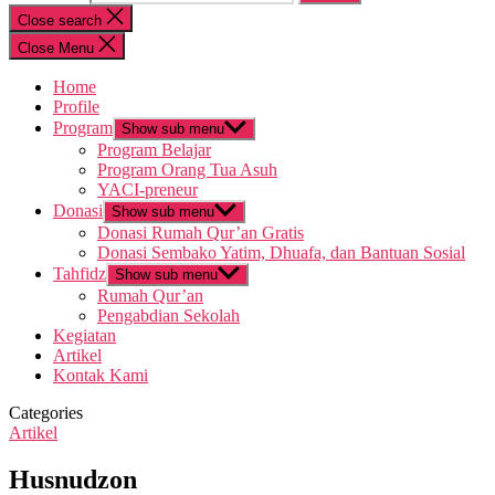
Close search
Close Menu
Home
Profile
Program
Show sub menu
Program Belajar
Program Orang Tua Asuh
YACI-preneur
Donasi
Show sub menu
Donasi Rumah Qur’an Gratis
Donasi Sembako Yatim, Dhuafa, dan Bantuan Sosial
Tahfidz
Show sub menu
Rumah Qur’an
Pengabdian Sekolah
Kegiatan
Artikel
Kontak Kami
Categories
Artikel
Husnudzon