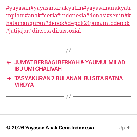
#yayasan
#yayasananakyatim
#yayasananakyati
mpiatu
#anak
#ceria
#indonesia
#donasi
#senin
#k
hatamanquran
#depok
#depok24jam
#infodepok
#jatijajar
#dinsos
#dinassosial
←
JUM’AT BERBAGI BERKAH & YAUMUL MILAD
IBU UMI CHALIVAH
→
TASYAKURAN 7 BULANAN IBU SITA RATNA
VIRDYA
© 2026
Yayasan Anak Ceria Indonesia
Up
↑