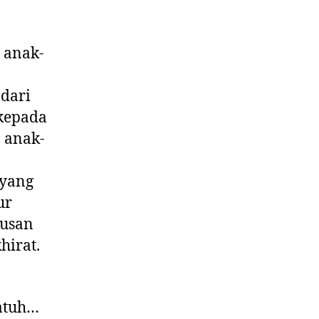
 anak-
dari
 kepada
a anak-
 yang
ur
rusan
hirat.
atuh…