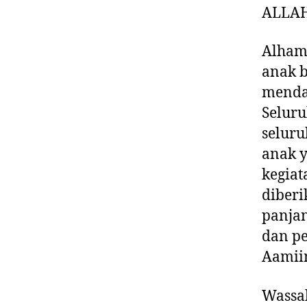
ALLAH
Alhamd
anak b
menda
Seluru
seluru
anak y
kegiat
diber
panjan
dan pe
Aamii
Wassa