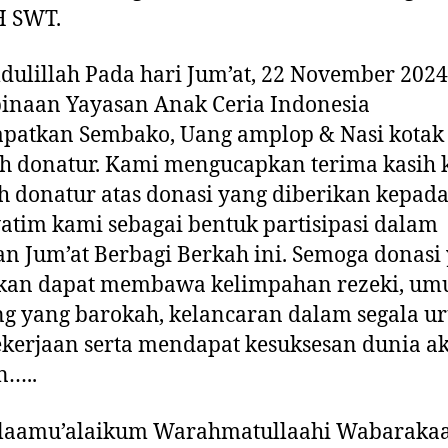
 SWT.
ulillah Pada hari Jum’at, 22 November 2024
inaan Yayasan Anak Ceria Indonesia
patkan Sembako, Uang amplop & Nasi kotak 
h donatur. Kami mengucapkan terima kasih
h donatur atas donasi yang diberikan kepad
atim kami sebagai bentuk partisipasi dalam
an Jum’at Berbagi Berkah ini. Semoga donasi
ikan dapat membawa kelimpahan rezeki, um
g yang barokah, kelancaran dalam segala u
kerjaan serta mendapat kesuksesan dunia ak
n…..
laamu’alaikum Warahmatullaahi Wabaraka