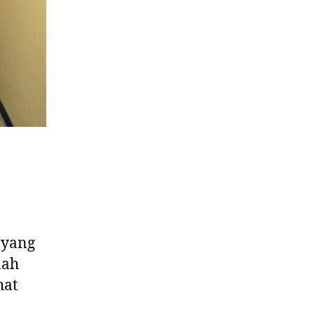
 yang
lah
hat