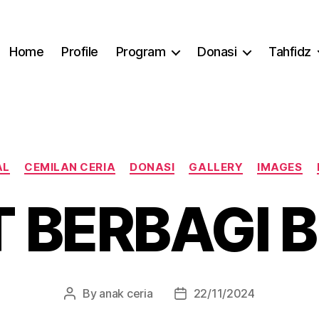
Home
Profile
Program
Donasi
Tahfidz
Categories
AL
CEMILAN CERIA
DONASI
GALLERY
IMAGES
T BERBAGI 
By
anak ceria
22/11/2024
Post
Post
author
date