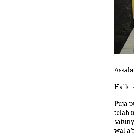
Assal
Hallo 
Puja p
telah 
satuny
wal a’