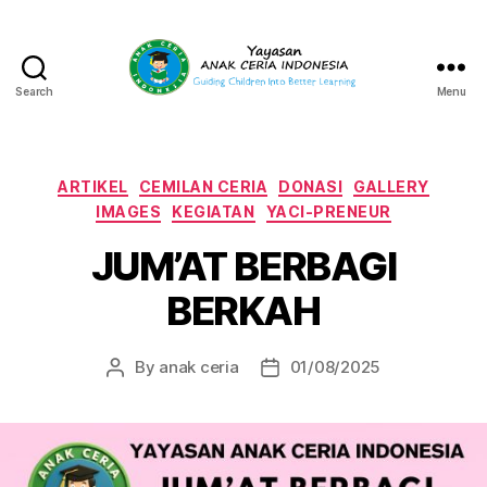
Search
Menu
Yayasan
Anak
Ceria
Indonesia
Categories
ARTIKEL
CEMILAN CERIA
DONASI
GALLERY
IMAGES
KEGIATAN
YACI-PRENEUR
JUM’AT BERBAGI
BERKAH
By
anak ceria
01/08/2025
Post
Post
author
date