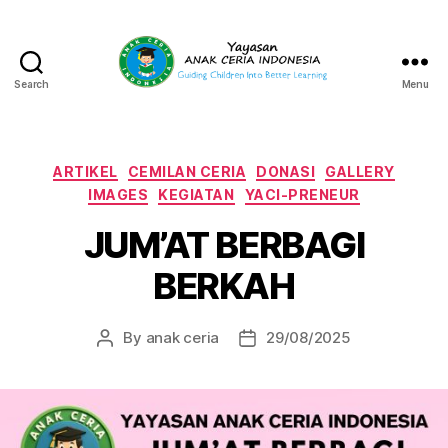
Search
Menu
Yayasan
Anak
Ceria
Indonesia
Categories
ARTIKEL
CEMILAN CERIA
DONASI
GALLERY
IMAGES
KEGIATAN
YACI-PRENEUR
JUM’AT BERBAGI
BERKAH
By
anak ceria
29/08/2025
Post
Post
author
date