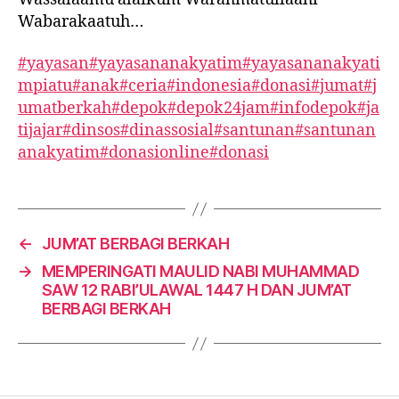
Wabarakaatuh…
#yayasan
#yayasananakyatim
#yayasananakyati
mpiatu
#anak
#ceria
#indonesia
#donasi
#jumat
#j
umatberkah
#depok
#depok24jam
#infodepok
#ja
tijajar
#dinsos
#dinassosial
#santunan
#santunan
anakyatim
#donasionline
#donasi
←
JUM’AT BERBAGI BERKAH
→
MEMPERINGATI MAULID NABI MUHAMMAD
SAW 12 RABI’ULAWAL 1447 H DAN JUM’AT
BERBAGI BERKAH