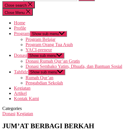
Close search
Close Menu
Home
Profile
Program
Show sub menu
Program Belajar
Program Orang Tua Asuh
YACI-preneur
Donasi
Show sub menu
Donasi Rumah Qur’an Gratis
Donasi Sembako Yatim, Dhuafa, dan Bantuan Sosial
Tahfidz
Show sub menu
Rumah Qur’an
Pengabdian Sekolah
Kegiatan
Artikel
Kontak Kami
Categories
Donasi
Kegiatan
JUM’AT BERBAGI BERKAH