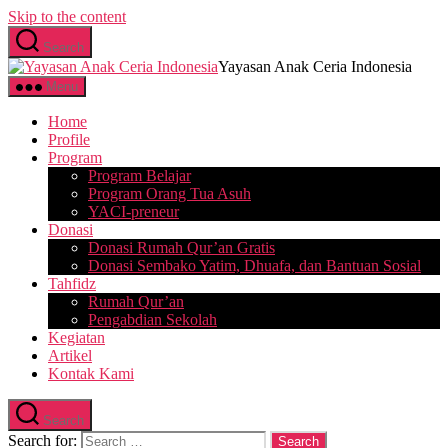
Skip to the content
Search
Yayasan Anak Ceria Indonesia
Menu
Home
Profile
Program
Program Belajar
Program Orang Tua Asuh
YACI-preneur
Donasi
Donasi Rumah Qur’an Gratis
Donasi Sembako Yatim, Dhuafa, dan Bantuan Sosial
Tahfidz
Rumah Qur’an
Pengabdian Sekolah
Kegiatan
Artikel
Kontak Kami
Search
Search for: