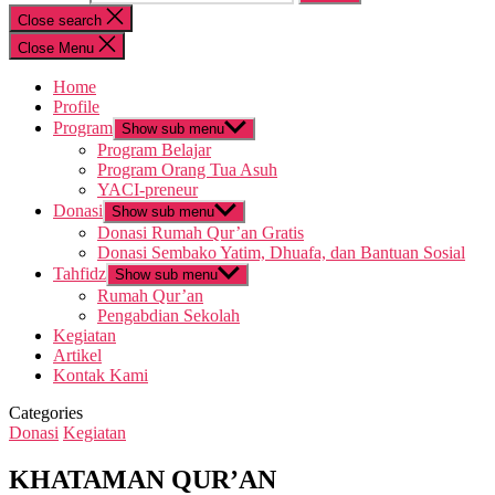
Close search
Close Menu
Home
Profile
Program
Show sub menu
Program Belajar
Program Orang Tua Asuh
YACI-preneur
Donasi
Show sub menu
Donasi Rumah Qur’an Gratis
Donasi Sembako Yatim, Dhuafa, dan Bantuan Sosial
Tahfidz
Show sub menu
Rumah Qur’an
Pengabdian Sekolah
Kegiatan
Artikel
Kontak Kami
Categories
Donasi
Kegiatan
KHATAMAN QUR’AN