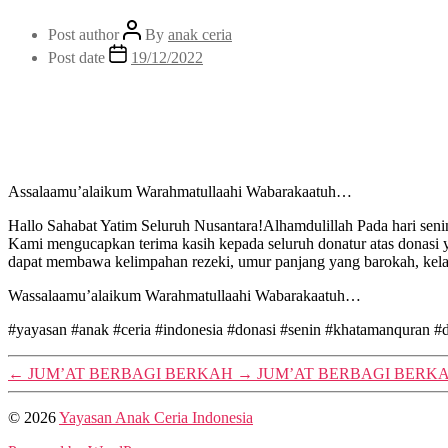
Post author
By
anak ceria
Post date
19/12/2022
Assalaamu’alaikum Warahmatullaahi Wabarakaatuh…
Hallo Sahabat Yatim Seluruh Nusantara!Alhamdulillah Pada hari sen
Kami mengucapkan terima kasih kepada seluruh donatur atas donasi y
dapat membawa kelimpahan rezeki, umur panjang yang barokah, kelan
Wassalaamu’alaikum Warahmatullaahi Wabarakaatuh…
#yayasan
#anak
#ceria
#indonesia
#donasi
#senin
#khatamanquran
#
←
JUM’AT BERBAGI BERKAH
→
JUM’AT BERBAGI BERK
© 2026
Yayasan Anak Ceria Indonesia