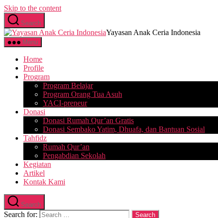
Skip to the content
Search
Yayasan Anak Ceria Indonesia
Menu
Home
Profile
Program
Program Belajar
Program Orang Tua Asuh
YACI-preneur
Donasi
Donasi Rumah Qur’an Gratis
Donasi Sembako Yatim, Dhuafa, dan Bantuan Sosial
Tahfidz
Rumah Qur’an
Pengabdian Sekolah
Kegiatan
Artikel
Kontak Kami
Search
Search for: