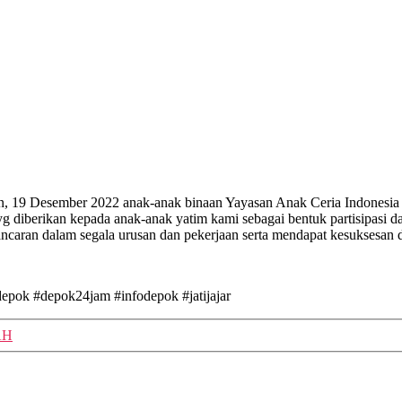
in, 19 Desember 2022 anak-anak binaan Yayasan Anak Ceria Indonesia 
g diberikan kepada anak-anak yatim kami sebagai bentuk partisipasi d
caran dalam segala urusan dan pekerjaan serta mendapat kesuksesan 
depok
#depok24jam
#infodepok
#jatijajar
AH