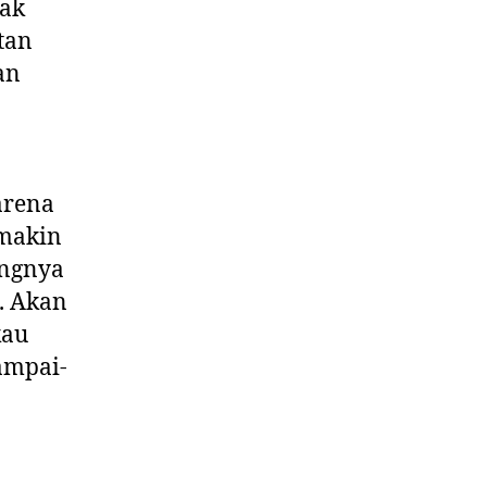
dak
tan
an
arena
emakin
ongnya
. Akan
kau
sampai-