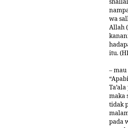
shalla
nampan
wa sal
Allah 
kanan
hadapa
itu. (
– mau
“Apab
Ta’al
maka s
tidak
malam.
pada w