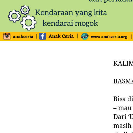
KALIM
Bisa d
– mau
Dari ‘
masih 