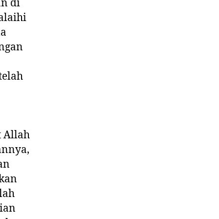
an di
alaihi
ma
angan
telah
 Allah
annya,
an
akan
lah
lian