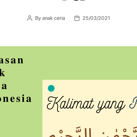
By
anak ceria
25/03/2021
Post
Post
author
date