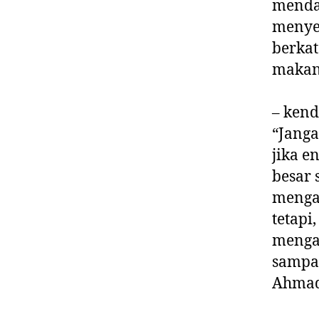
mendap
menye
berka
makan
– kend
“Janga
jika e
besar 
mengat
tetapi
mengat
sampai
Ahma