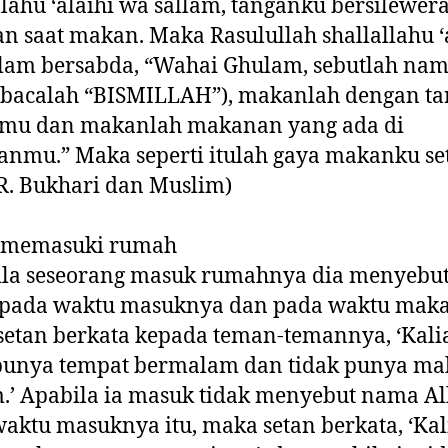
llahu ‘alaihi wa sallam, tanganku bersilewer
 saat makan. Maka Rasulullah shallallahu ‘
lam bersabda, “Wahai Ghulam, sebutlah na
(bacalah “BISMILLAH”), makanlah dengan t
mu dan makanlah makanan yang ada di
nmu.” Maka seperti itulah gaya makanku se
HR. Bukhari dan Muslim)
 memasuki rumah
ila seseorang masuk rumahnya dia menyebut
a pada waktu masuknya dan pada waktu mak
etan berkata kepada teman-temannya, ‘Kali
 punya tempat bermalam dan tidak punya m
’ Apabila ia masuk tidak menyebut nama Al
aktu masuknya itu, maka setan berkata, ‘Ka