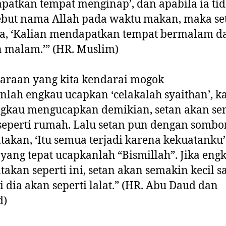
atkan tempat menginap’, dan apabila ia ti
but nama Allah pada waktu makan, maka se
ta, ‘Kalian mendapatkan tempat bermalam d
 malam.’” (HR. Muslim)
araan yang kita kendarai mogok
nlah engkau ucapkan ‘celakalah syaithan’, k
ngkau mengucapkan demikian, setan akan s
seperti rumah. Lalu setan pun dengan somb
akan, ‘Itu semua terjadi karena kekuatanku’
, yang tepat ucapkanlah “Bismillah”. Jika eng
akan seperti ini, setan akan semakin kecil 
 dia akan seperti lalat.” (HR. Abu Daud dan
d)