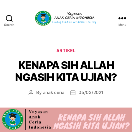
Search
Menu
Yayasan
Anak
Ceria
Indonesia
Categories
ARTIKEL
KENAPA SIH ALLAH
NGASIH KITA UJIAN?
By
anak ceria
05/03/2021
Post
Post
author
date