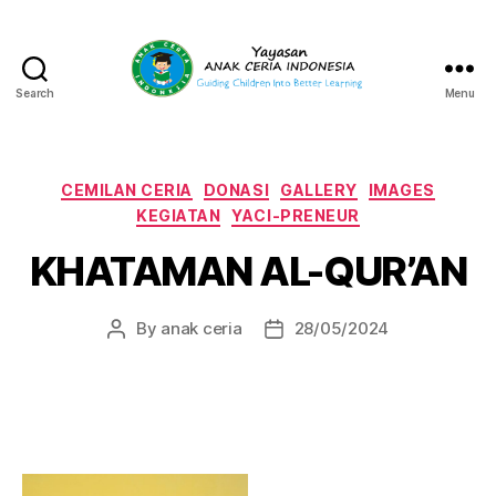
Search
Menu
Yayasan
Anak
Ceria
Indonesia
Categories
CEMILAN CERIA
DONASI
GALLERY
IMAGES
KEGIATAN
YACI-PRENEUR
KHATAMAN AL-QUR’AN
By
anak ceria
28/05/2024
Post
Post
author
date