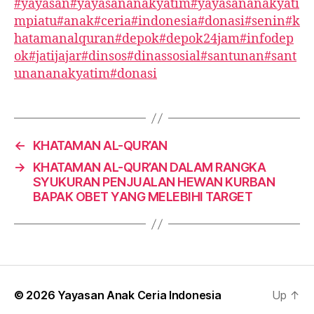
#yayasan
#yayasananakyatim
#yayasananakyati
mpiatu
#anak
#ceria
#indonesia
#donasi
#senin
#k
hatamanalquran
#depok
#depok24jam
#infodep
ok
#jatijajar
#dinsos
#dinassosial
#santunan
#sant
unananakyatim
#donasi
←
KHATAMAN AL-QUR’AN
→
KHATAMAN AL-QUR’AN DALAM RANGKA
SYUKURAN PENJUALAN HEWAN KURBAN
BAPAK OBET YANG MELEBIHI TARGET
© 2026
Yayasan Anak Ceria Indonesia
Up
↑