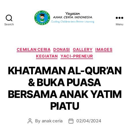
Search
Menu
Yayasan
Anak
Ceria
Indonesia
Categories
CEMILAN CERIA
DONASI
GALLERY
IMAGES
KEGIATAN
YACI-PRENEUR
KHATAMAN AL-QUR’AN
& BUKA PUASA
BERSAMA ANAK YATIM
PIATU
By
anak ceria
02/04/2024
Post
Post
author
date