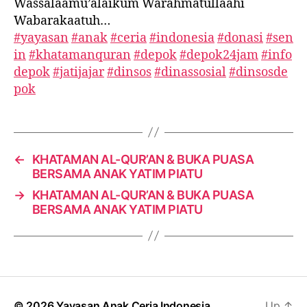
Wassalaamu’alaikum Warahmatullaahi
Wabarakaatuh…
#yayasan
#anak
#ceria
#indonesia
#donasi
#sen
in
#khatamanquran
#depok
#depok24jam
#info
depok
#jatijajar
#dinsos
#dinassosial
#dinsosde
pok
←
KHATAMAN AL-QUR’AN & BUKA PUASA
BERSAMA ANAK YATIM PIATU
→
KHATAMAN AL-QUR’AN & BUKA PUASA
BERSAMA ANAK YATIM PIATU
© 2026
Yayasan Anak Ceria Indonesia
Up
↑