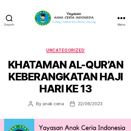
Search
Menu
Yayasan
Anak
Ceria
Indonesia
Categories
UNCATEGORIZED
KHATAMAN AL-QUR’AN
KEBERANGKATAN HAJI
HARI KE 13
By
anak ceria
22/06/2023
Post
Post
author
date