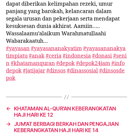
dapat diberikan kelimpahan rezeki, umur
panjang yang barokah, kelancaran dalam
segala urusan dan pekerjaan serta mendapat
kesuksesan dunia akhirat. Aamiin…..
Wassalaamu’alaikum Warahmatullaahi
Wabarakaatuh…
#yayasan
#yayasananakyatim
#yayasananakya
timpiatu
#anak
#ceria
#indonesia
#donasi
#seni
n
#khatamanquran
#depok
#depok24jam
#info
depok
#jatijajar
#dinsos
#dinassosial
#dinsosde
pok
←
KHATAMAN AL-QUR’AN KEBERANGKATAN
HAJI HARI KE 12
→
JUM’AT BERBAGI BERKAH DAN PENGAJIAN
KEBERANGKATAN HAJI HARI KE 14