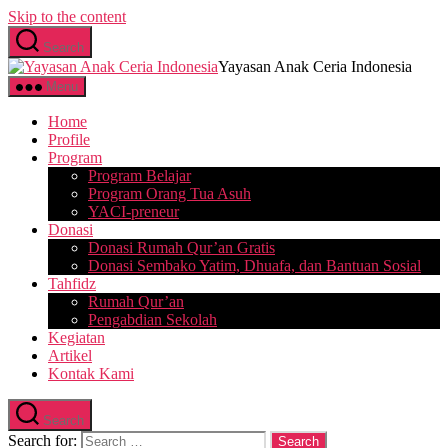
Skip to the content
Search
Yayasan Anak Ceria Indonesia
Menu
Home
Profile
Program
Program Belajar
Program Orang Tua Asuh
YACI-preneur
Donasi
Donasi Rumah Qur’an Gratis
Donasi Sembako Yatim, Dhuafa, dan Bantuan Sosial
Tahfidz
Rumah Qur’an
Pengabdian Sekolah
Kegiatan
Artikel
Kontak Kami
Search
Search for: