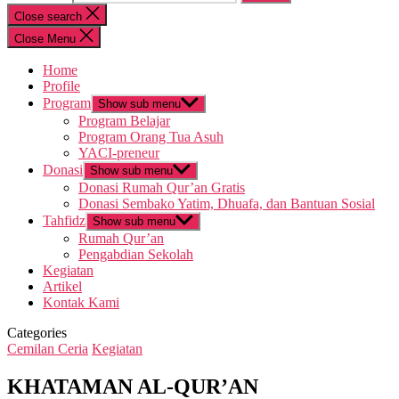
Close search
Close Menu
Home
Profile
Program
Show sub menu
Program Belajar
Program Orang Tua Asuh
YACI-preneur
Donasi
Show sub menu
Donasi Rumah Qur’an Gratis
Donasi Sembako Yatim, Dhuafa, dan Bantuan Sosial
Tahfidz
Show sub menu
Rumah Qur’an
Pengabdian Sekolah
Kegiatan
Artikel
Kontak Kami
Categories
Cemilan Ceria
Kegiatan
KHATAMAN AL-QUR’AN