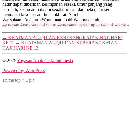
hadir dapat diberikan kelimpahan rezeki, umur panjang yang
barokah, kelancaran dalam segala urusan dan pekerjaan serta
mendapat kesuksesan dunia akhirat. Aamiin…..
Wassalaamu’alaikum Warahmatullaahi Wabarakaatuh…
#yayasan
#yayasananakyatim
#yayasananakyatimpiatu
#anak
#ceria
←
KHATMAN AL-QU’AN KEBERANGKATAN HAJI HARI
KE 11
→
KHATAMAN AL-QUR’AN KEBERANGKATAN
HAJI HARI KE 13
© 2026
Yayasan Anak Ceria Indonesia
Powered by WordPress
To the top
↑
Up
↑