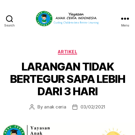
Search
Menu
Yayasan
Anak
Ceria
Indonesia
Categories
ARTIKEL
LARANGAN TIDAK
BERTEGUR SAPA LEBIH
DARI 3 HARI
By
anak ceria
03/02/2021
Post
Post
author
date