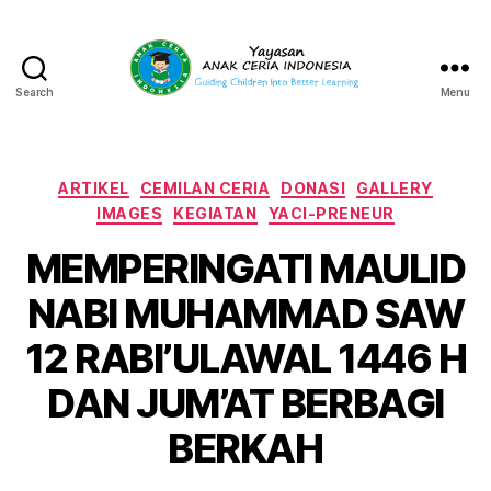
Search
Menu
Yayasan
Anak
Ceria
Indonesia
Categories
ARTIKEL
CEMILAN CERIA
DONASI
GALLERY
IMAGES
KEGIATAN
YACI-PRENEUR
MEMPERINGATI MAULID
NABI MUHAMMAD SAW
12 RABI’ULAWAL 1446 H
DAN JUM’AT BERBAGI
BERKAH