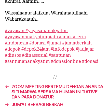
akhirat. Aamiin…..
Wassalaamu’alaikum Warahmatullaahi
Wabarakaatuh…
#yayasan
#yayasananakyatim
#yayasananakyatimpiatu
#anak
#ceria
#indonesia
#donasi
#jumat
#jumatberkah
#depok
#depok24jam
#infodepok
#jatijajar
#dinsos
#dinassosial
#santunan
#santunananakyatim
#donasionline
#donasi
←
ZOOM MEETING BERTEMU DENGAN ANANDA
SITI MARWA BERSAMA HUMAN INITIATIVE
DAN PARA DONATUR
→
JUM’AT BERBAGI BERKAH