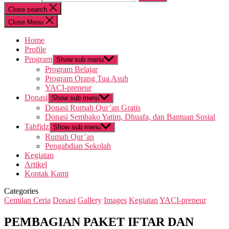
Close search
Close Menu
Home
Profile
Program
Show sub menu
Program Belajar
Program Orang Tua Asuh
YACI-preneur
Donasi
Show sub menu
Donasi Rumah Qur’an Gratis
Donasi Sembako Yatim, Dhuafa, dan Bantuan Sosial
Tahfidz
Show sub menu
Rumah Qur’an
Pengabdian Sekolah
Kegiatan
Artikel
Kontak Kami
Categories
Cemilan Ceria
Donasi
Gallery
Images
Kegiatan
YACI-preneur
PEMBAGIAN PAKET IFTAR DAN