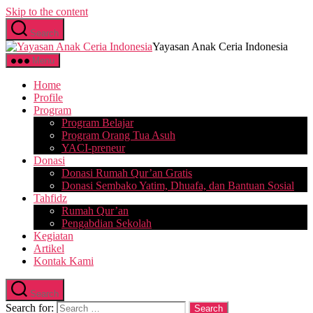
Skip to the content
Search
Yayasan Anak Ceria Indonesia
Menu
Home
Profile
Program
Program Belajar
Program Orang Tua Asuh
YACI-preneur
Donasi
Donasi Rumah Qur’an Gratis
Donasi Sembako Yatim, Dhuafa, dan Bantuan Sosial
Tahfidz
Rumah Qur’an
Pengabdian Sekolah
Kegiatan
Artikel
Kontak Kami
Search
Search for: