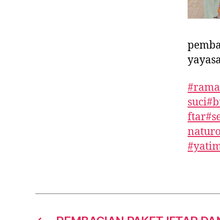
pembag
yayasa
#rama
suci
#b
ftar
#s
naturo
#yati