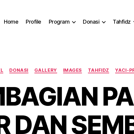
Home
Profile
Program
Donasi
Tahfidz
Categories
EL
DONASI
GALLERY
IMAGES
TAHFIDZ
YACI-P
BAGIAN P
AR DAN SEM