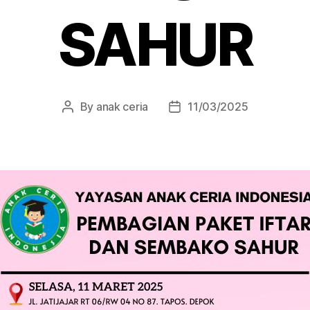
SAHUR
By
anak ceria
11/03/2025
Post
Post
author
date