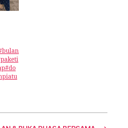
#bulan
#paketi
ap
#do
mpiatu