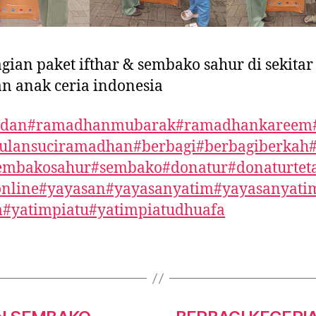
ian paket ifthar & sembako sahur di sekitar
n anak ceria indonesia
dan
#ramadhanmubarak
#ramadhankareem
ulansuciramadhan
#berbagi
#berbagiberkah
embakosahur
#sembako
#donatur
#donaturtet
nline
#yayasan
#yayasanyatim
#yayasanyati
m
#yatimpiatu
#yatimpiatudhuafa