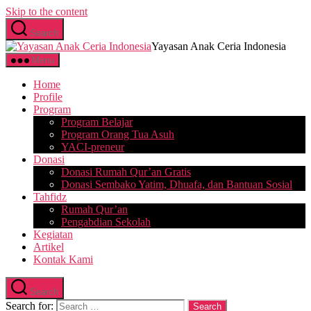
Skip to the content
Search
Yayasan Anak Ceria Indonesia
Menu
Home
Profile
Program
Program Belajar
Program Orang Tua Asuh
YACI-preneur
Donasi
Donasi Rumah Qur’an Gratis
Donasi Sembako Yatim, Dhuafa, dan Bantuan Sosial
Tahfidz
Rumah Qur’an
Pengabdian Sekolah
Kegiatan
Artikel
Kontak Kami
Search
Search for: