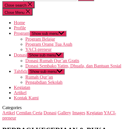
Close search
Close Menu
Home
Profile
Program
Show sub menu
Program Belajar
Program Orang Tua Asuh
YACI-preneur
Donasi
Show sub menu
Donasi Rumah Qur’an Gratis
Donasi Sembako Yatim, Dhuafa, dan Bantuan Sosial
Tahfidz
Show sub menu
Rumah Qur’an
Pengabdian Sekolah
Kegiatan
Artikel
Kontak Kami
Categories
Artikel
Cemilan Ceria
Donasi
Gallery
Images
Kegiatan
YACI-
preneur