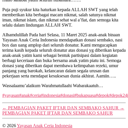
Puja puji syukur kita haturkan kepada ALLAH SWT yang telah
memberikan kita berbagai macam nikmat, salah satunya nikmat
iman, nikmat islam, dan nikmat sehat wal a’fiat, dan semoga kita
selalu dalam lindungan ALLAH SWT.
Alhamdulillah Pada hari Selasa, 11 Maret 2025 anak-anak binaan
Yayasan Anak Ceria Indonesia mendapatkan donasi sembako, nasi
box dan uang amplop dari seluruh donatur. Kami mengucapkan
terima kasih kepada seluruh donatur atas donasi yg diberikan kepada
anak-anak yatim kami sebagai bentuk partisipasi dalam kegiatan
berbagi keceriaan dan buka bersama anak yatim piatu ini. Semoga
donasi yang diberikan dapat membawa kelimpahan rezeki, umur
panjang yang barokah, kelancaran dalam segala urusan dan
pekerjaan serta mendapat kesuksesan dunia akhirat. Aamiin…..
Wassalaamu’alaikum Warahmatullaahi Wabarakaatuh…
#yayasan
#anak
#ceria
#indonesia
#donasi
#bukapuasa
#depok
#depok24
←
PEMBAGIAN PAKET IFTAR DAN SEMBAKO SAHUR
→
PEMBAGIAN PAKET IFTAR DAN SEMBAKO SAHUR
© 2026
Yayasan Anak Ceria Indonesia