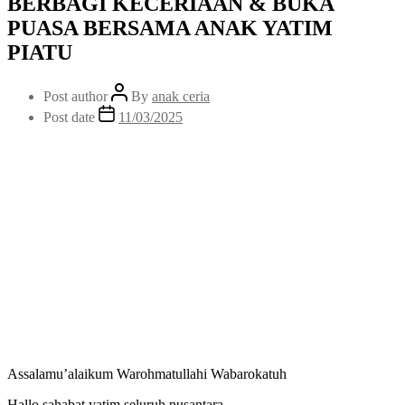
BERBAGI KECERIAAN & BUKA
PUASA BERSAMA ANAK YATIM
PIATU
Post author
By
anak ceria
Post date
11/03/2025
Assalamu’alaikum Warohmatullahi Wabarokatuh
Hallo sahabat yatim seluruh nusantara…….