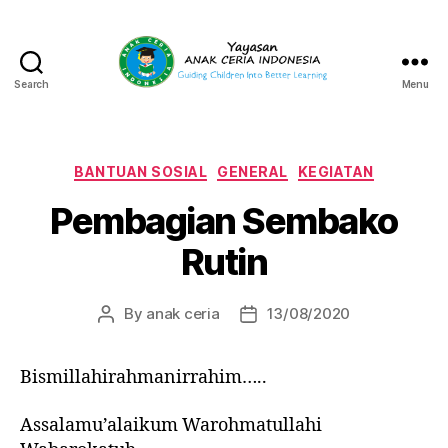
Search
Menu
Yayasan
Anak
Ceria
Indonesia
Categories
BANTUAN SOSIAL
GENERAL
KEGIATAN
Pembagian Sembako
Rutin
By
anak ceria
13/08/2020
Post
Post
author
date
Bismillahirahmanirrahim…..
Assalamu’alaikum Warohmatullahi