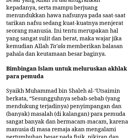
besar yang Allah
Ta’ala
anugrahkan
kepadanya, serta mampu berjuang
menundukkan hawa nafsunya pada saat-saat
tarikan nafsu sedang kuat-kuatnya menjerat
seorang manusia. Ini tentu merupakan hal
yang sangat sulit dan berat, maka wajar jika
kemudian Allah
Ta’ala
memberikan balasan
pahala dan keutamaan besar baginya.
Bimbingan Islam untuk meluruskan akhlak
para pemuda
Syaikh Muhammad bin Shaleh al-‘Utsaimin
berkata, “Sesungguhnya sebab-sebab (yang
mendukung terjadinya) penyimpangan dan
(banyak) masalah (di kalangan) para pemuda
sangat banyak dan bermacam-macam, karena
manusia di masa remaja akan mengalami
pertumbuhan besar pada fisik, pikiran dan