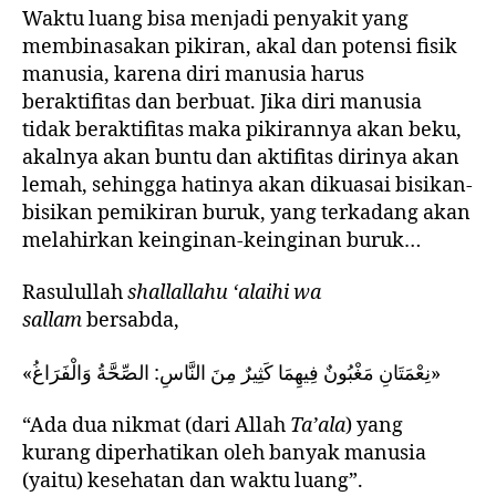
Waktu luang bisa menjadi penyakit yang
membinasakan pikiran, akal dan potensi fisik
manusia, karena diri manusia harus
beraktifitas dan berbuat. Jika diri manusia
tidak beraktifitas maka pikirannya akan beku,
akalnya akan buntu dan aktifitas dirinya akan
lemah, sehingga hatinya akan dikuasai bisikan-
bisikan pemikiran buruk, yang terkadang akan
melahirkan keinginan-keinginan buruk…
Rasulullah
shallallahu ‘alaihi wa
sallam
bersabda,
«نِعْمَتَانِ مَغْبُونٌ فِيهِمَا كَثِيرٌ مِنَ النَّاسِ: الصِّحَّةُ وَالْفَرَاغُ»
“Ada dua nikmat (dari Allah
Ta’ala
) yang
kurang diperhatikan oleh banyak manusia
(yaitu) kesehatan dan waktu luang”.