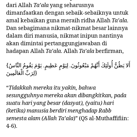
dari Allah
Ta’ala
yang seharusnya
dimanfaatkan dengan sebaik-sebaiknya untuk
amal kebaikan guna meraih ridha Allah
Ta’ala
.
Dan sebagimana nikmat-nikmat besar lainnya
dalam diri manusia, nikmat inipun nantinya
akan dimintai pertanggungjawaban di
hadapan Allah
Ta’ala
. Allah
Ta’ala
berfirman,
{أَلا يَظُنُّ أُولَئِكَ أَنَّهُمْ مَبْعُوثُونَ. لِيَوْمٍ عَظِيمٍ. يَوْمَ يَقُومُ النَّاسُ
لِرَبِّ الْعَالَمِينَ}
“
Tidakkah mereka itu yakin, bahwa
sesungguhnya mereka akan dibangkitkan, pada
suatu hari yang besar (dasyat), (yaitu) hari
(ketika) manusia berdiri menghadap Rabb
semesta alam (Allah
Ta’ala
)” (QS al-Muthaffifiin:
4-6).