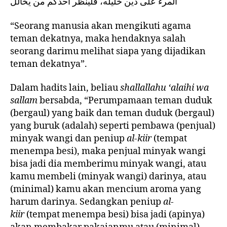
المرء على دين خليله، فلينظر أحدكم من يخالل
“Seorang manusia akan mengikuti agama
teman dekatnya, maka hendaknya salah
seorang darimu melihat siapa yang dijadikan
teman dekatnya”.
Dalam hadits lain, beliau
shallallahu ‘alaihi wa
sallam
bersabda, “Perumpamaan teman duduk
(bergaul) yang baik dan teman duduk (bergaul)
yang buruk (adalah) seperti pembawa (penjual)
minyak wangi dan peniup
al-kiir
(tempat
menempa besi), maka penjual minyak wangi
bisa jadi dia memberimu minyak wangi, atau
kamu membeli (minyak wangi) darinya, atau
(minimal) kamu akan mencium aroma yang
harum darinya. Sedangkan peniup
al-
kiir
(tempat menempa besi) bisa jadi (apinya)