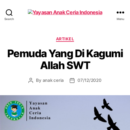
Yayasan
Search
Menu
Anak
Ceria
Indonesia
Categories
ARTIKEL
Pemuda Yang Di Kagumi
Allah SWT
By
anak ceria
07/12/2020
Post
Post
author
date