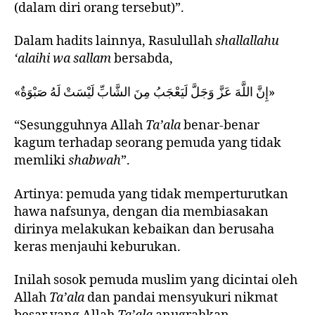
(dalam diri orang tersebut)”.
Dalam hadits lainnya, Rasulullah
shallallahu
‘alaihi wa sallam
bersabda,
«إِنَّ اللَّهَ عَزَّ وَجَلَّ لَيَعْجَبُ مِنَ الشَّابِّ لَيْسَتْ لَهُ صَبْوَةٌ»
“Sesungguhnya Allah
Ta’ala
benar-benar
kagum terhadap seorang pemuda yang tidak
memliki
shabwah
”.
Artinya: pemuda yang tidak memperturutkan
hawa nafsunya, dengan dia membiasakan
dirinya melakukan kebaikan dan berusaha
keras menjauhi keburukan.
Inilah sosok pemuda muslim yang dicintai oleh
Allah
Ta’ala
dan pandai mensyukuri nikmat