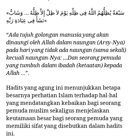
«سَبْعَةٌ يُظِلُّهُمُ اللَّهُ فِى ظِلِّهِ يَوْمَ لاَ ظِلَّ إِلاَّ ظِلُّهُ … وَشَابٌّ
نَشَأَ فِى عِبَادَةِ رَبِّهِ»
“
Ada tujuh golongan manusia yang akan
dinaungi oleh Allah dalam naungan (Arsy-Nya)
pada hari yang tidak ada naungan (sama sekali)
kecuali naungan-Nya: …Dan seorang pemuda
yang tumbuh dalam ibadah (ketaatan) kepada
Allah
…”.
Hadits yang agung ini menunjukkan betapa
besarnya perhatian Islam terhadap hal-hal
yang mendatangkan kebaikan bagi seorang
pemuda muslim sekaligus menjelaskan
keutamaan besar bagi seorang pemuda yang
memiliki sifat yang disebutkan dalam hadits
ini.