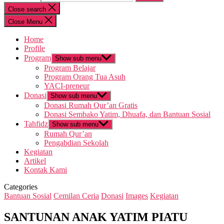
Close search
Close Menu
Home
Profile
Program
Show sub menu
Program Belajar
Program Orang Tua Asuh
YACI-preneur
Donasi
Show sub menu
Donasi Rumah Qur’an Gratis
Donasi Sembako Yatim, Dhuafa, dan Bantuan Sosial
Tahfidz
Show sub menu
Rumah Qur’an
Pengabdian Sekolah
Kegiatan
Artikel
Kontak Kami
Categories
Bantuan Sosial
Cemilan Ceria
Donasi
Images
Kegiatan
SANTUNAN ANAK YATIM PIATU