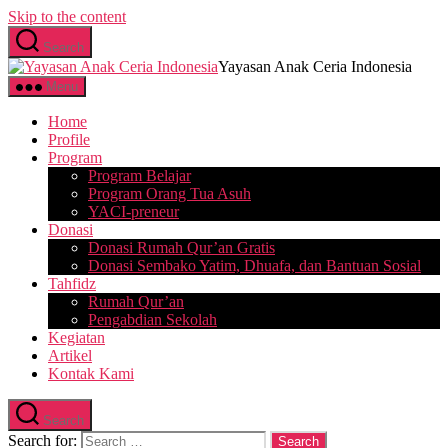
Skip to the content
Search
Yayasan Anak Ceria Indonesia
Menu
Home
Profile
Program
Program Belajar
Program Orang Tua Asuh
YACI-preneur
Donasi
Donasi Rumah Qur’an Gratis
Donasi Sembako Yatim, Dhuafa, dan Bantuan Sosial
Tahfidz
Rumah Qur’an
Pengabdian Sekolah
Kegiatan
Artikel
Kontak Kami
Search
Search for: