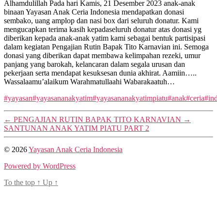
Alhamdulillah Pada hari Kamis, 21 Desember 2023 anak-anak
binaan Yayasan Anak Ceria Indonesia mendapatkan donasi
sembako, uang amplop dan nasi box dari seluruh donatur. Kami
mengucapkan terima kasih kepadaseluruh donatur atas donasi yg
diberikan kepada anak-anak yatim kami sebagai bentuk partisipasi
dalam kegiatan Pengajian Rutin Bapak Tito Karnavian ini. Semoga
donasi yang diberikan dapat membawa kelimpahan rezeki, umur
panjang yang barokah, kelancaran dalam segala urusan dan
pekerjaan serta mendapat kesuksesan dunia akhirat. Aamiin…..
Wassalaamu’alaikum Warahmatullaahi Wabarakaatuh…
#yayasan
#yayasananakyatim
#yayasananakyatimpiatu
#anak
#ceria
#in
←
PENGAJIAN RUTIN BAPAK TITO KARNAVIAN
→
SANTUNAN ANAK YATIM PIATU PART 2
© 2026
Yayasan Anak Ceria Indonesia
Powered by WordPress
To the top
↑
Up
↑