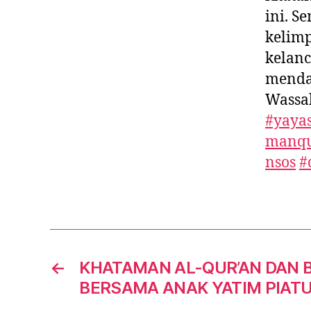
ini. 
kelimp
kelanc
mendap
Wassa
#yaya
manq
nsos
#
←
KHATAMAN AL-QUR’AN DAN 
BERSAMA ANAK YATIM PIAT