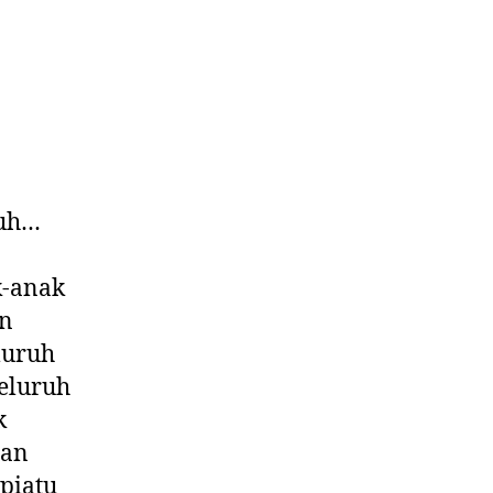
tuh…
k-anak
an
luruh
eluruh
k
tan
piatu