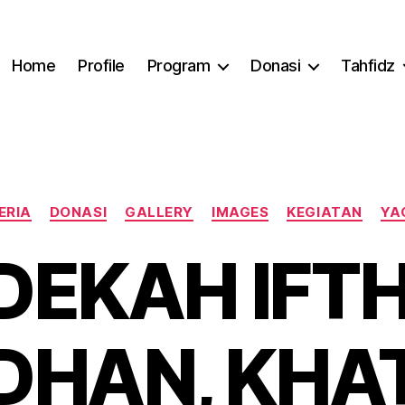
Home
Profile
Program
Donasi
Tahfidz
Categories
ERIA
DONASI
GALLERY
IMAGES
KEGIATAN
YA
DEKAH IFT
DHAN, KHA