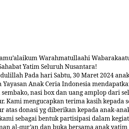
aamu’alaikum Warahmatullaahi Wabarakaa
Sahabat Yatim Seluruh Nusantara!
ulillah Pada hari Sabtu, 30 Maret 2024 ana
n Yayasan Anak Ceria Indonesia mendapatk
 sembako, nasi box dan uang amplop dari se
r. Kami mengucapkan terima kasih kepada s
r atas donasi yg diberikan kepada anak-ana
kami sebagai bentuk partisipasi dalam kegia
an al-qur’an dan buka bersama anak yatim 