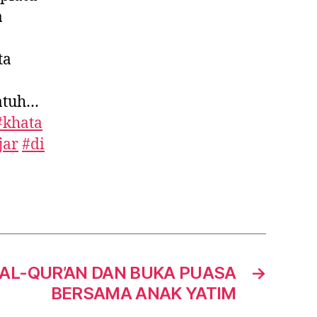
a
ta
atuh…
#khata
jar
#di
AL-QUR’AN DAN BUKA PUASA
→
BERSAMA ANAK YATIM