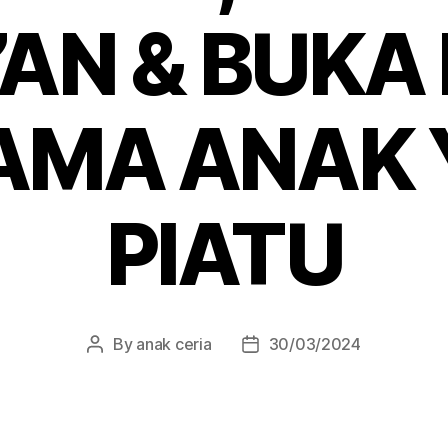
’AN & BUKA
AMA ANAK 
PIATU
By
anak ceria
30/03/2024
Post
Post
author
date