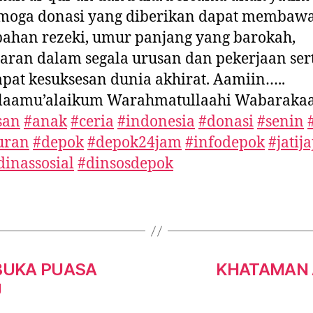
Semoga donasi yang diberikan dapat membaw
ahan rezeki, umur panjang yang barokah,
aran dalam segala urusan dan pekerjaan ser
at kesuksesan dunia akhirat. Aamiin…..
laamu’alaikum Warahmatullaahi Wabaraka
san
#anak
#ceria
#indonesia
#donasi
#senin
uran
#depok
#depok24jam
#infodepok
#jatija
dinassosial
#dinsosdepok
BUKA PUASA
KHATAMAN 
U