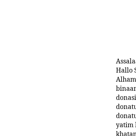
Assal
Hallo 
Alhamd
binaa
donasi
donatu
donatu
yatim 
khatam