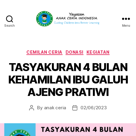
Search
Menu
Yayasan
Anak
Ceria
Indonesia
Categories
CEMILAN CERIA
DONASI
KEGIATAN
TASYAKURAN 4 BULAN
KEHAMILAN IBU GALUH
AJENG PRATIWI
By
anak ceria
02/06/2023
Post
Post
author
date