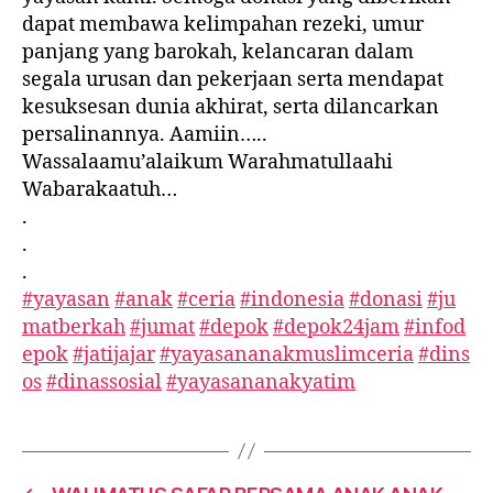
dapat membawa kelimpahan rezeki, umur
panjang yang barokah, kelancaran dalam
segala urusan dan pekerjaan serta mendapat
kesuksesan dunia akhirat, serta dilancarkan
persalinannya. Aamiin…..
Wassalaamu’alaikum Warahmatullaahi
Wabarakaatuh…
.
.
.
#yayasan
#anak
#ceria
#indonesia
#donasi
#ju
matberkah
#jumat
#depok
#depok24jam
#infod
epok
#jatijajar
#yayasananakmuslimceria
#dins
os
#dinassosial
#yayasananakyatim