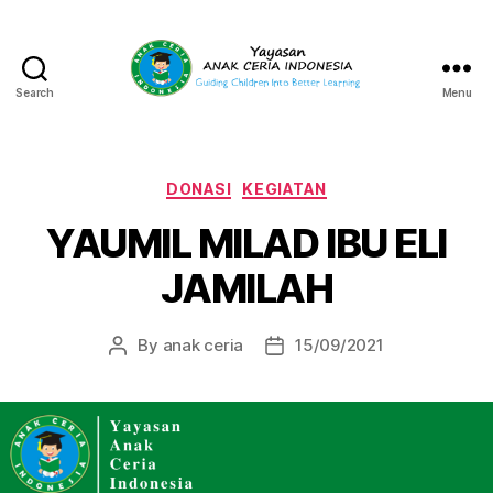
Search
Menu
Yayasan
Anak
Ceria
Indonesia
Categories
DONASI
KEGIATAN
YAUMIL MILAD IBU ELI
JAMILAH
By
anak ceria
15/09/2021
Post
Post
author
date