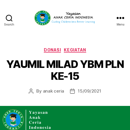
Search
Menu
Yayasan
Anak
Ceria
Indonesia
Categories
DONASI
KEGIATAN
YAUMIL MILAD YBM PLN
KE-15
By
anak ceria
15/09/2021
Post
Post
author
date