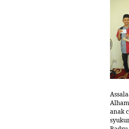
Assal
Alhamd
anak c
syuku