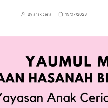
By
anak ceria
19/07/2023
Post
Post
author
date