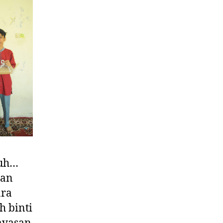
tuh…
san
ara
 binti