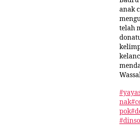
Badru 
anak c
menguc
telah 
donatu
kelimp
kelanc
mendap
Wassa
#yaya
nak
#c
pok
#d
#dins