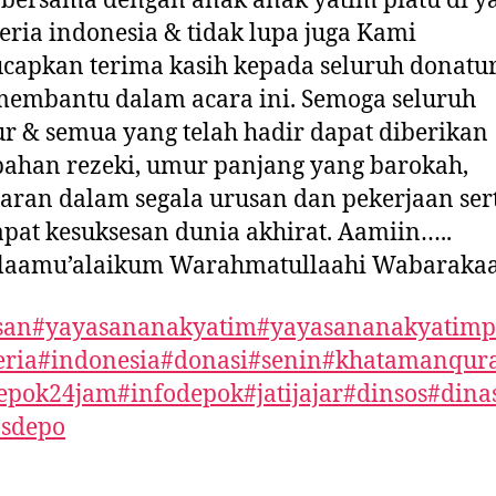
bersama dengan anak anak yatim piatu di y
eria indonesia & tidak lupa juga Kami
apkan terima kasih kepada seluruh donatu
membantu dalam acara ini. Semoga seluruh
r & semua yang telah hadir dapat diberikan
ahan rezeki, umur panjang yang barokah,
aran dalam segala urusan dan pekerjaan ser
at kesuksesan dunia akhirat. Aamiin…..
laamu’alaikum Warahmatullaahi Wabaraka
san
#yayasananakyatim
#yayasananakyatimp
eria
#indonesia
#donasi
#senin
#khatamanqur
epok24jam
#infodepok
#jatijajar
#dinsos
#dinas
osdepo