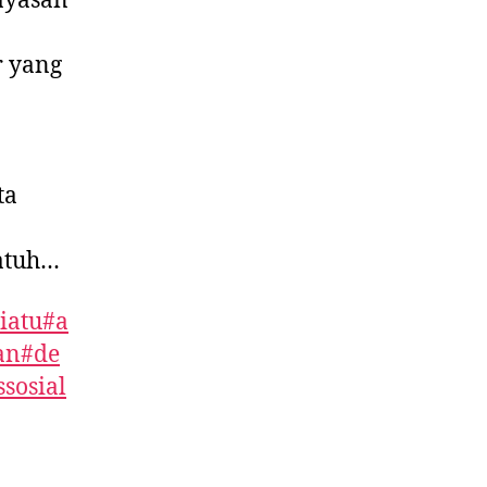
ayasan
r yang
ta
atuh…
iatu
#a
an
#de
sosial