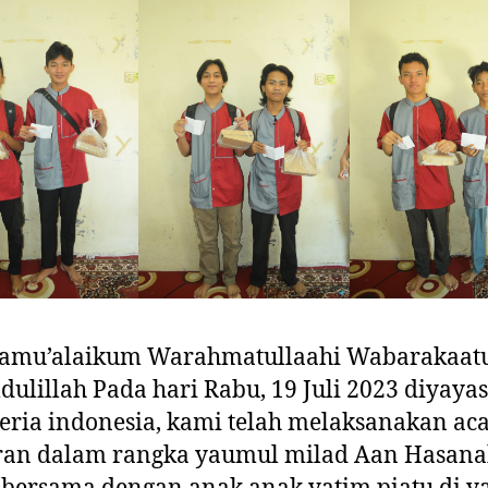
aamu’alaikum Warahmatullaahi Wabarakaa
ulillah Pada hari Rabu, 19 Juli 2023 diyaya
eria indonesia, kami telah melaksanakan ac
ran dalam rangka yaumul milad Aan Hasanah