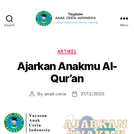
Search
Menu
Yayasan
Anak
Ceria
Indonesia
Categories
ARTIKEL
Ajarkan Anakmu Al-
Qur’an
By
anak ceria
31/12/2020
Post
Post
author
date