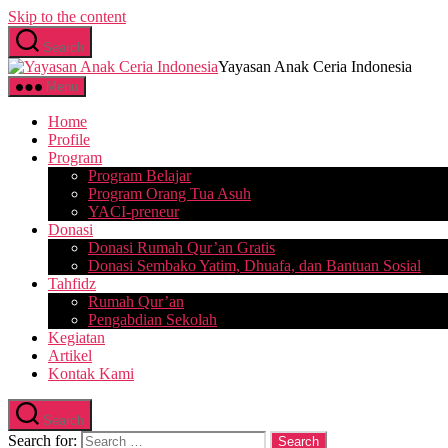
Skip to the content
Search
Yayasan Anak Ceria Indonesia
Menu
Home
Profile
Program
Program Belajar
Program Orang Tua Asuh
YACI-preneur
Donasi
Donasi Rumah Qur’an Gratis
Donasi Sembako Yatim, Dhuafa, dan Bantuan Sosial
Tahfidz
Rumah Qur’an
Pengabdian Sekolah
Kegiatan
Artikel
Kontak Kami
Search
Search for: