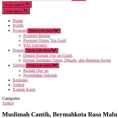
Close search
Close Menu
Home
Profile
Program
Show sub menu
Program Belajar
Program Orang Tua Asuh
YACI-preneur
Donasi
Show sub menu
Donasi Rumah Qur’an Gratis
Donasi Sembako Yatim, Dhuafa, dan Bantuan Sosial
Tahfidz
Show sub menu
Rumah Qur’an
Pengabdian Sekolah
Kegiatan
Artikel
Kontak Kami
Categories
Artikel
Muslimah Cantik, Bermahkota Rasa Malu