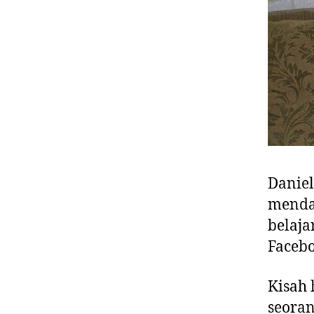
Daniel
mendad
belaja
Facebo
Kisah 
seora