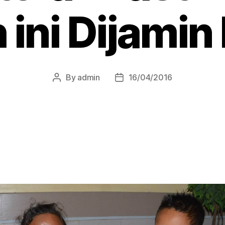
ini Dijamin
By
admin
16/04/2016
Post
Post
author
date