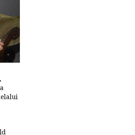
,
ya
elalui
ld