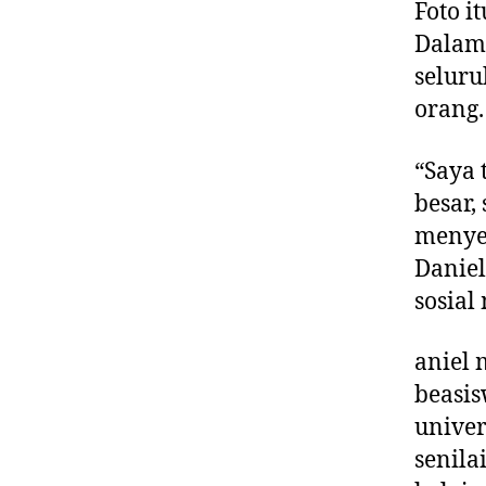
Foto i
Dalam 
seluru
orang.
“Saya 
besar,
menye
Daniel
sosial
aniel
beasis
univer
senila