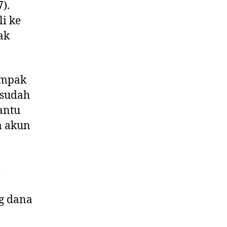
).
li ke
ak
ampak
 sudah
antu
m akun
ng dana