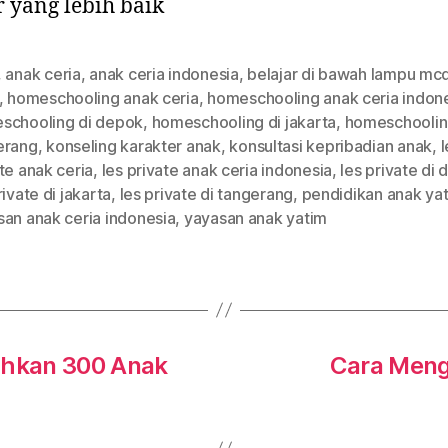
r yang lebih baik
,
anak ceria
,
anak ceria indonesia
,
belajar di bawah lampu mc
,
homeschooling anak ceria
,
homeschooling anak ceria indon
schooling di depok
,
homeschooling di jakarta
,
homeschoolin
erang
,
konseling karakter anak
,
konsultasi kepribadian anak
,
l
te anak ceria
,
les private anak ceria indonesia
,
les private di
rivate di jakarta
,
les private di tangerang
,
pendidikan anak ya
san anak ceria indonesia
,
yayasan anak yatim
lahkan 300 Anak
Cara Meng