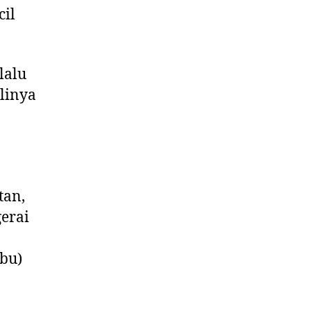
cil
lalu
alinya
tan,
gerai
ibu)