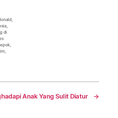
donald
,
esia
,
g di
es
 depok
,
tim
,
hadapi Anak Yang Sulit Diatur
→