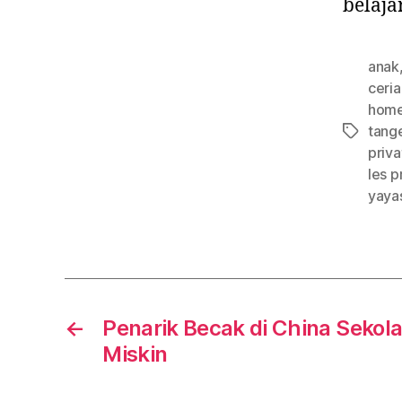
belaja
anak
ceria
home
tang
Tags
priva
les p
yaya
←
Penarik Becak di China Seko
Miskin