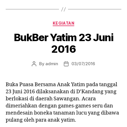
Categories
KEGIATAN
BukBer Yatim 23 Juni
2016
By
admin
03/07/2016
Post
Post
author
date
Buka Puasa Bersama Anak Yatim pada tanggal
23 Juni 2016 dilaksanakan di D’Kandang yang
berlokasi di daerah Sawangan. Acara
dimeriahkan dengan games-games seru dan
mendesain boneka tanaman lucu yang dibawa
pulang oleh para anak yatim.