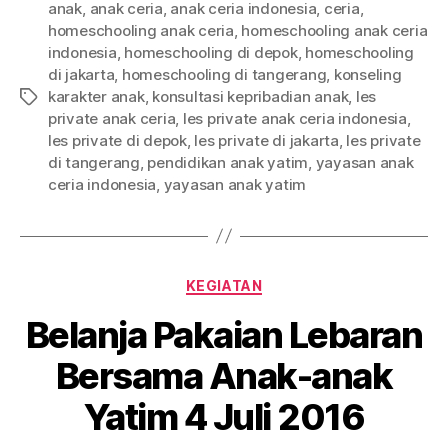
anak
,
anak ceria
,
anak ceria indonesia
,
ceria
,
homeschooling anak ceria
,
homeschooling anak ceria
indonesia
,
homeschooling di depok
,
homeschooling
di jakarta
,
homeschooling di tangerang
,
konseling
karakter anak
,
konsultasi kepribadian anak
,
les
Tags
private anak ceria
,
les private anak ceria indonesia
,
les private di depok
,
les private di jakarta
,
les private
di tangerang
,
pendidikan anak yatim
,
yayasan anak
ceria indonesia
,
yayasan anak yatim
Categories
KEGIATAN
Belanja Pakaian Lebaran
Bersama Anak-anak
Yatim 4 Juli 2016