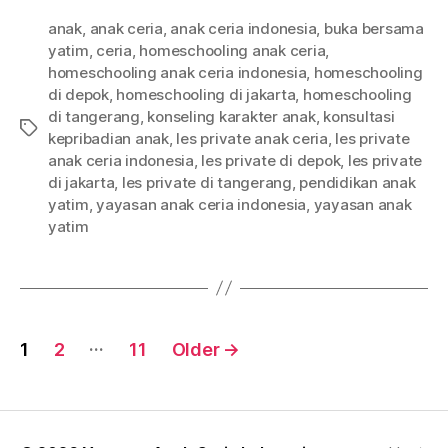
anak
,
anak ceria
,
anak ceria indonesia
,
buka bersama
yatim
,
ceria
,
homeschooling anak ceria
,
homeschooling anak ceria indonesia
,
homeschooling
di depok
,
homeschooling di jakarta
,
homeschooling
di tangerang
,
konseling karakter anak
,
konsultasi
Tags
kepribadian anak
,
les private anak ceria
,
les private
anak ceria indonesia
,
les private di depok
,
les private
di jakarta
,
les private di tangerang
,
pendidikan anak
yatim
,
yayasan anak ceria indonesia
,
yayasan anak
yatim
Posts
…
1
2
11
Older
→
pagination