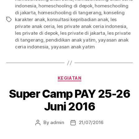
indonesia
,
homeschooling di depok
,
homeschooling
di jakarta
,
homeschooling di tangerang
,
konseling
karakter anak
,
konsultasi kepribadian anak
,
les
Tags
private anak ceria
,
les private anak ceria indonesia
,
les private di depok
,
les private di jakarta
,
les private
di tangerang
,
pendidikan anak yatim
,
yayasan anak
ceria indonesia
,
yayasan anak yatim
Categories
KEGIATAN
Super Camp PAY 25-26
Juni 2016
By
admin
21/07/2016
Post
Post
author
date