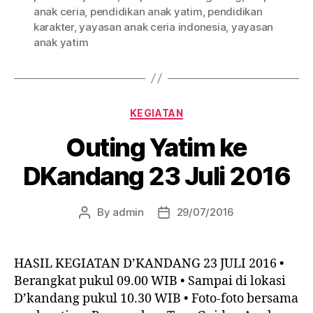
anak ceria
,
pendidikan anak yatim
,
pendidikan
karakter
,
yayasan anak ceria indonesia
,
yayasan
anak yatim
Categories
KEGIATAN
Outing Yatim ke
DKandang 23 Juli 2016
By
admin
29/07/2016
Post
Post
author
date
HASIL KEGIATAN D’KANDANG 23 JULI 2016 •
Berangkat pukul 09.00 WIB • Sampai di lokasi
D’kandang pukul 10.30 WIB • Foto-foto bersama