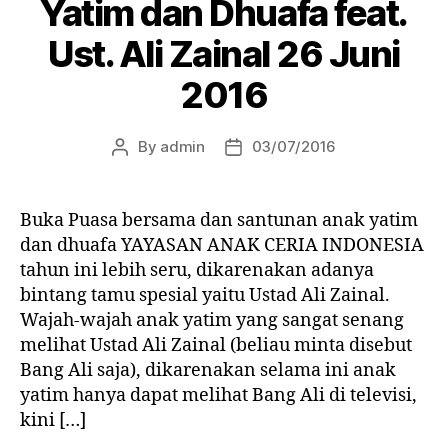
Yatim dan Dhuafa feat.
Ust. Ali Zainal 26 Juni
2016
By
admin
03/07/2016
Post
Post
author
date
Buka Puasa bersama dan santunan anak yatim
dan dhuafa YAYASAN ANAK CERIA INDONESIA
tahun ini lebih seru, dikarenakan adanya
bintang tamu spesial yaitu Ustad Ali Zainal.
Wajah-wajah anak yatim yang sangat senang
melihat Ustad Ali Zainal (beliau minta disebut
Bang Ali saja), dikarenakan selama ini anak
yatim hanya dapat melihat Bang Ali di televisi,
kini […]