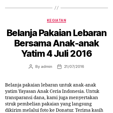
Categories
KEGIATAN
Belanja Pakaian Lebaran
Bersama Anak-anak
Yatim 4 Juli 2016
By
admin
21/07/2016
Post
Post
author
date
Belanja pakaian lebaran untuk anak-anak
yatim Yayasan Anak Ceria Indonesia. Untuk
transparansi dana, kami juga menyertakan
struk pembelian pakaian yang langsung
dikirim melalui foto ke Donatur. Terima kasih