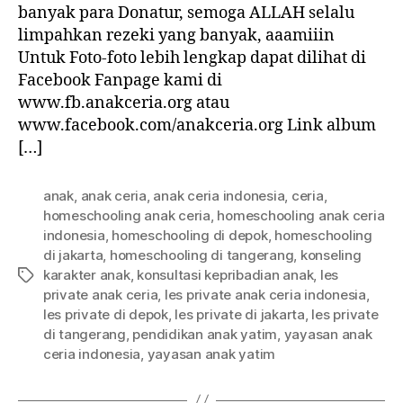
banyak para Donatur, semoga ALLAH selalu
limpahkan rezeki yang banyak, aaamiiin
Untuk Foto-foto lebih lengkap dapat dilihat di
Facebook Fanpage kami di
www.fb.anakceria.org atau
www.facebook.com/anakceria.org Link album
[…]
anak
,
anak ceria
,
anak ceria indonesia
,
ceria
,
homeschooling anak ceria
,
homeschooling anak ceria
indonesia
,
homeschooling di depok
,
homeschooling
di jakarta
,
homeschooling di tangerang
,
konseling
karakter anak
,
konsultasi kepribadian anak
,
les
Tags
private anak ceria
,
les private anak ceria indonesia
,
les private di depok
,
les private di jakarta
,
les private
di tangerang
,
pendidikan anak yatim
,
yayasan anak
ceria indonesia
,
yayasan anak yatim