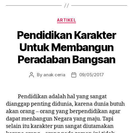
Categories
ARTIKEL
Pendidikan Karakter
Untuk Membangun
Peradaban Bangsan
By
anak ceria
09/05/2017
Post
Post
author
date
Pendidikan adalah hal yang sangat
dianggap penting didunia, karena dunia butuh
akan orang – orang yang berpendidikan agar
dapat menbangun Negara yang maju. Tapi
selain itu karakter pun sangat diutamakan