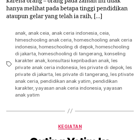
karena orang – orang pada zaman ini tidak
hanya melihat pada betapa tinggi pendidikan
ataupun gelar yang telah ia raih, […]
anak
,
anak ceia
,
anak ceria indonesia
,
ceia
,
himeschooling anak ceria
,
homeschooling anak ceria
indonesia
,
homeschooling di depok
,
homeschooling
di jakarta
,
homeschooling di tangerang
,
konseling
karakter anak
,
konsultasi kepribadian anak
,
les
Tags
private anak ceria indonesia
,
les private di depok
,
les
private di jakarta
,
les private di tangerang
,
les ptivate
anak ceria
,
pendidikan anak yatim
,
pendidikan
karakter
,
yayasan anak ceria indonesia
,
yayasan
anak yatim
Categories
KEGIATAN