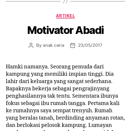
Categories
ARTIKEL
Motivator Abadi
By
anak ceria
23/05/2017
Post
Post
author
date
Hamki namanya. Seorang pemuda dari
kampung yang memiliki impian tinggi. Dia
lahir dari keluarga yang sangat sederhana.
Bapaknya bekerja sebagai pengrajinyang
penghasilannya tak tentu. Sementara ibunya
fokus sebagai ibu rumah tangga. Pertama kali
ke rumahnya saya sempat trenyuh. Rumah
yang beralas tanah, berdinding anyaman rotan,
dan berlokasi pelosok kampung. Lumayan