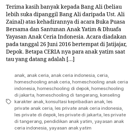
Terima kasih banyak kepada Bang Ali (beliau
lebih suka dipanggil Bang Ali daripada Ust. Ali
Zainal) atas kehadirannya di acara Buka Puasa
Bersama dan Santunan Anak Yatim & Dhuafa
Yayasan Anak Ceria Indonesia. Acara diadakan
pada tanggal 26 Juni 2016 bertempat di Jatijajar,
Depok. Betapa CERIA nya para anak yatim saat
tau yang datang adalah […]
anak
,
anak ceria
,
anak ceria indonesia
,
ceria
,
homeschooling anak ceria
,
homeschooling anak ceria
indonesia
,
homeschooling di depok
,
homeschooling
di jakarta
,
homeschooling di tangerang
,
konseling
karakter anak
,
konsultasi kepribadian anak
,
les
Tags
private anak ceria
,
les private anak ceria indonesia
,
les private di depok
,
les private di jakarta
,
les private
di tangerang
,
pendidikan anak yatim
,
yayasan anak
ceria indonesia
,
yayasan anak yatim