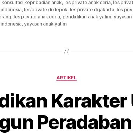
,
konsultasi kepribadian anak
,
les private anak ceria
,
les priva
 indonesia
,
les private di depok
,
les private di jakarta
,
les priv
erang
,
les ptivate anak ceria
,
pendidikan anak yatim
,
yayasan
 indonesia
,
yayasan anak yatim
Categories
ARTIKEL
dikan Karakter
un Peradaban