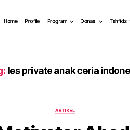
Home
Profile
Program
Donasi
Tahfidz
g:
les private anak ceria indon
Categories
ARTIKEL