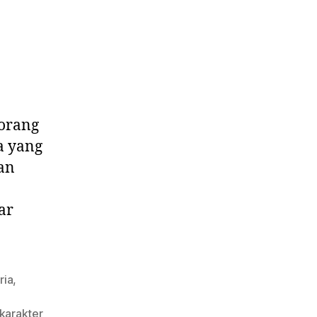
 orang
a yang
kan
ar
ria
,
 karakter