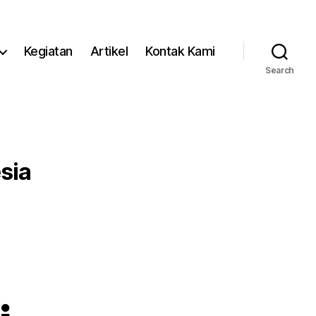
Kegiatan
Artikel
Kontak Kami
Search
esia