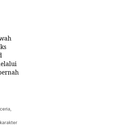
ewah
eks
d
elalui
 pernah
ceria
,
 karakter