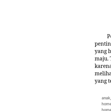
Pendi
pentin
yang 
maju. 
karena
meliha
yang t
anak
home
home