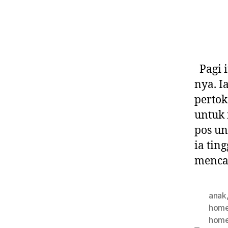
Pagi i
nya. I
pertok
untuk
pos un
ia tin
mencar
anak
home
home