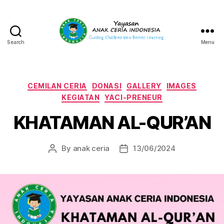
Search
Menu
Yayasan
Anak
Ceria
Indonesia
Categories
CEMILAN CERIA
DONASI
GALLERY
IMAGES
KEGIATAN
YACI-PRENEUR
KHATAMAN AL-QUR’AN
By
anak ceria
13/06/2024
Post
Post
author
date