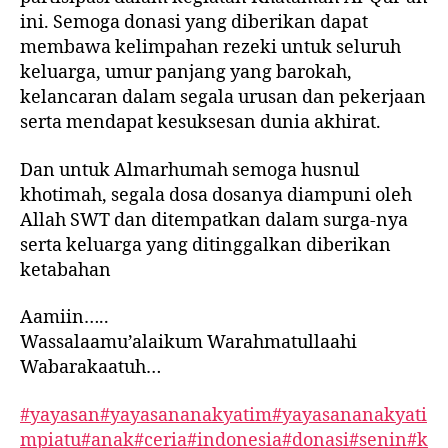
ini. Semoga donasi yang diberikan dapat
membawa kelimpahan rezeki untuk seluruh
keluarga, umur panjang yang barokah,
kelancaran dalam segala urusan dan pekerjaan
serta mendapat kesuksesan dunia akhirat.
Dan untuk Almarhumah semoga husnul
khotimah, segala dosa dosanya diampuni oleh
Allah SWT dan ditempatkan dalam surga-nya
serta keluarga yang ditinggalkan diberikan
ketabahan
Aamiin…..
Wassalaamu’alaikum Warahmatullaahi
Wabarakaatuh…
#yayasan
#yayasananakyatim
#yayasananakyati
mpiatu
#anak
#ceria
#indonesia
#donasi
#senin
#k