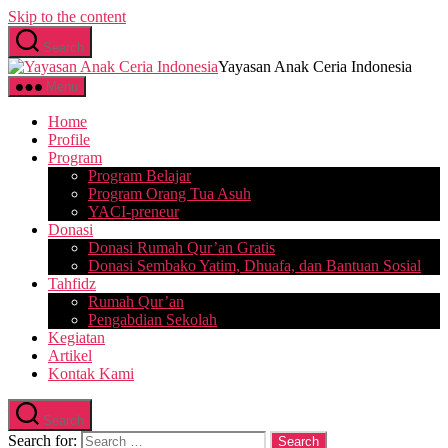
Skip to the content
Search
Yayasan Anak Ceria Indonesia
Menu
Home
Profile
Program
Program Belajar
Program Orang Tua Asuh
YACI-preneur
Donasi
Donasi Rumah Qur’an Gratis
Donasi Sembako Yatim, Dhuafa, dan Bantuan Sosial
Tahfidz
Rumah Qur’an
Pengabdian Sekolah
Kegiatan
Artikel
Kontak Kami
Search
Search for: