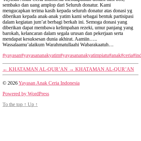
sembako dan uang amplop dari Seluruh donatur. Kami
mengucapkan terima kasih kepada seluruh donatur atas donasi yg
diberikan kepada anak-anak yatim kami sebagai bentuk partisipasi
dalam kegiatan jum’at berbagi berkah ini. Semoga donasi yang
diberikan dapat membawa kelimpahan rezeki, umur panjang yang
barokah, kelancaran dalam segala urusan dan pekerjaan serta
mendapat kesuksesan dunia akhirat. Aamiin…..
Wassalaamu’alaikum Warahmatullaahi Wabarakaatuh…
#yayasan
#yayasananakyatim
#yayasananakyatimpiatu
#anak
#ceria
#in
←
KHATAMAN AL-QUR’AN
→
KHATAMAN AL-QUR’AN
© 2026
Yayasan Anak Ceria Indonesia
Powered by WordPress
To the top
↑
Up
↑