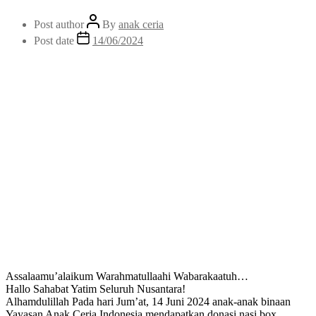
Post author
By
anak ceria
Post date
14/06/2024
Assalaamu’alaikum Warahmatullaahi Wabarakaatuh…
Hallo Sahabat Yatim Seluruh Nusantara!
Alhamdulillah Pada hari Jum’at, 14 Juni 2024 anak-anak binaan
Yayasan Anak Ceria Indonesia mendapatkan donasi nasi box,