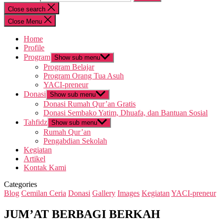
Close search
Close Menu
Home
Profile
Program
Show sub menu
Program Belajar
Program Orang Tua Asuh
YACI-preneur
Donasi
Show sub menu
Donasi Rumah Qur’an Gratis
Donasi Sembako Yatim, Dhuafa, dan Bantuan Sosial
Tahfidz
Show sub menu
Rumah Qur’an
Pengabdian Sekolah
Kegiatan
Artikel
Kontak Kami
Categories
Blog
Cemilan Ceria
Donasi
Gallery
Images
Kegiatan
YACI-preneur
JUM’AT BERBAGI BERKAH