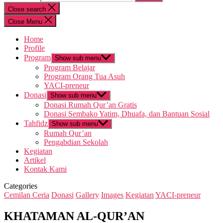
Close search
Close Menu
Home
Profile
Program
Show sub menu
Program Belajar
Program Orang Tua Asuh
YACI-preneur
Donasi
Show sub menu
Donasi Rumah Qur’an Gratis
Donasi Sembako Yatim, Dhuafa, dan Bantuan Sosial
Tahfidz
Show sub menu
Rumah Qur’an
Pengabdian Sekolah
Kegiatan
Artikel
Kontak Kami
Categories
Cemilan Ceria
Donasi
Gallery
Images
Kegiatan
YACI-preneur
KHATAMAN AL-QUR’AN