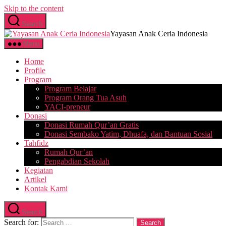
Skip to the content
Search
Yayasan Anak Ceria Indonesia
Menu
Home
Profile
Program
Program Belajar
Program Orang Tua Asuh
YACI-preneur
Donasi
Donasi Rumah Qur’an Gratis
Donasi Sembako Yatim, Dhuafa, dan Bantuan Sosial
Tahfidz
Rumah Qur’an
Pengabdian Sekolah
Kegiatan
Artikel
Kontak Kami
Search
Search for: