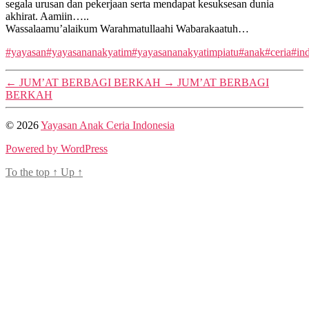
segala urusan dan pekerjaan serta mendapat kesuksesan dunia
akhirat. Aamiin…..
Wassalaamu’alaikum Warahmatullaahi Wabarakaatuh…
#yayasan
#yayasananakyatim
#yayasananakyatimpiatu
#anak
#ceria
#in
←
JUM’AT BERBAGI BERKAH
→
JUM’AT BERBAGI
BERKAH
© 2026
Yayasan Anak Ceria Indonesia
Powered by WordPress
To the top
↑
Up
↑