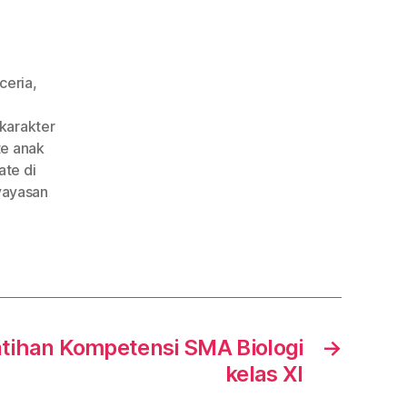
ceria
,
 karakter
te anak
ate di
yayasan
atihan Kompetensi SMA Biologi
→
kelas XI