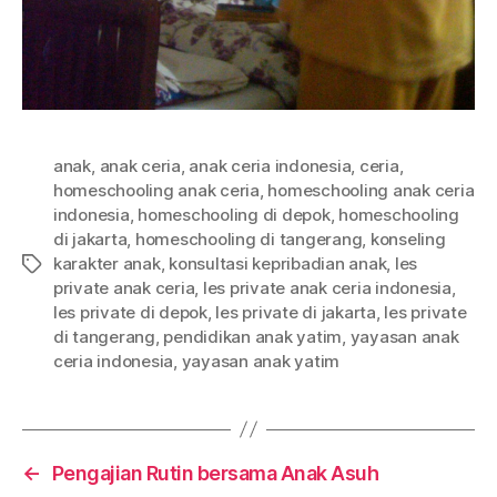
anak
,
anak ceria
,
anak ceria indonesia
,
ceria
,
homeschooling anak ceria
,
homeschooling anak ceria
indonesia
,
homeschooling di depok
,
homeschooling
di jakarta
,
homeschooling di tangerang
,
konseling
karakter anak
,
konsultasi kepribadian anak
,
les
Tags
private anak ceria
,
les private anak ceria indonesia
,
les private di depok
,
les private di jakarta
,
les private
di tangerang
,
pendidikan anak yatim
,
yayasan anak
ceria indonesia
,
yayasan anak yatim
←
Pengajian Rutin bersama Anak Asuh