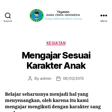
Search
Menu
Yayasan
Anak
Ceria
Indonesia
Categories
KEGIATAN
Mengajar Sesuai
Karakter Anak
By
admin
06/02/2015
Post
Post
author
date
Belajar seharusnya menjadi hal yang
menyenangkan, oleh karena itu kami
mengajar mengikuti dengan karakter sang