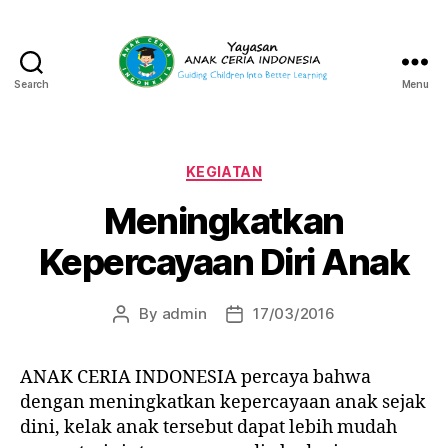
Search
Menu
Yayasan
Anak
Ceria
Indonesia
Categories
KEGIATAN
Meningkatkan
Kepercayaan Diri Anak
By
admin
17/03/2016
Post
Post
author
date
ANAK CERIA INDONESIA percaya bahwa
dengan meningkatkan kepercayaan anak sejak
dini, kelak anak tersebut dapat lebih mudah